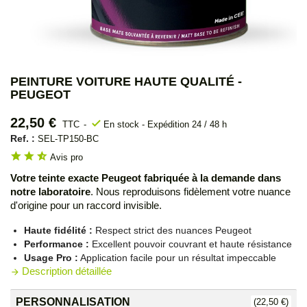
PEINTURE VOITURE HAUTE QUALITÉ -
PEUGEOT
22,50 €
check
TTC
En stock - Expédition 24 / 48 h
Ref. :
SEL-TP150-BC
star
star
star_half
Avis pro
Votre teinte exacte Peugeot fabriquée à la demande dans
notre laboratoire
. Nous reproduisons fidèlement votre nuance
d'origine pour un raccord invisible.
Haute fidélité :
Respect strict des nuances Peugeot
Performance :
Excellent pouvoir couvrant et haute résistance
Usage Pro :
Application facile pour un résultat impeccable
Description détaillée
arrow_forward
PERSONNALISATION
(22,50 €)