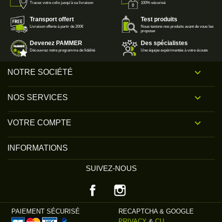
Tracez votre colis jusqu'à sa livraison
100% sécurisé
Transport offert
Test produits
Livraison offerte à partir de 200€
Nous testons nos produits avant de vous les
proposer
Devenez PAMMER
Des spécialistes
Découvrez notre programme de fidélité
Une équipe expérimentée à votre écoute

NOTRE SOCIÉTÉ

NOS SERVICES

VOTRE COMPTE
INFORMATIONS
SUIVEZ-NOUS
Facebook
Instagram
PAIEMENT SÉCURISÉ
RECAPTCHA & GOOGLE
PRIVACY
&
CU