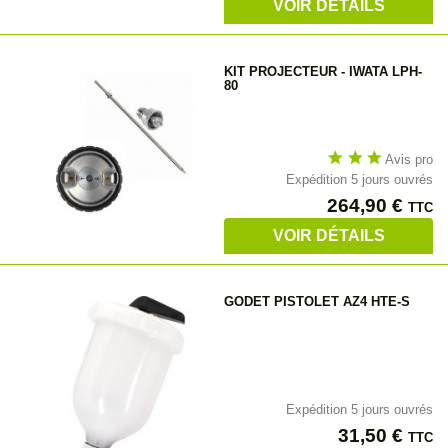
VOIR DÉTAILS
KIT PROJECTEUR - IWATA LPH-
80
star
star
star
Avis pro
Expédition 5 jours ouvrés
Prix
264,90 €
TTC
VOIR DÉTAILS
GODET PISTOLET AZ4 HTE-S
Expédition 5 jours ouvrés
Prix
31,50 €
TTC