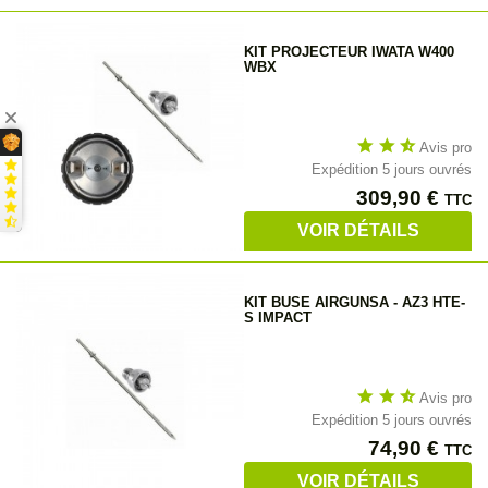
KIT PROJECTEUR IWATA W400
WBX
star
star
star_half
Avis pro
Expédition 5 jours ouvrés
Prix
309,90 €
TTC
VOIR DÉTAILS
KIT BUSE AIRGUNSA - AZ3 HTE-
S IMPACT
star
star
star_half
Avis pro
Expédition 5 jours ouvrés
Prix
74,90 €
TTC
VOIR DÉTAILS