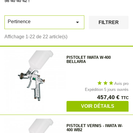
56 40 40 42 !

Pertinence
FILTRER
Affichage 1-22 de 22 article(s)
PISTOLET IWATA W-400
BELLARIA
star
star
star
Avis pro
Expédition 5 jours ouvrés
Prix
457,40 €
TTC
VOIR DÉTAILS
PISTOLET VERNIS - IWATA W-
400 WB2