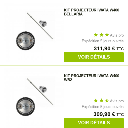
KIT PROJECTEUR IWATA W400
BELLARIA
star
star
star
Avis pro
Expédition 5 jours ouvrés
Prix
311,90 €
TTC
VOIR DÉTAILS
KIT PROJECTEUR IWATA W400
WB2
star
star
star_half
Avis pro
Expédition 5 jours ouvrés
Prix
309,90 €
TTC
VOIR DÉTAILS