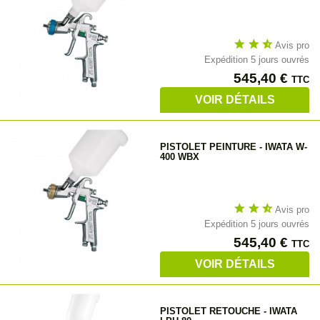
star
star
star_half
Avis pro
Expédition 5 jours ouvrés
Prix
545,40 €
TTC
VOIR DÉTAILS
PISTOLET PEINTURE - IWATA W-
400 WBX
star
star
star_half
Avis pro
Expédition 5 jours ouvrés
Prix
545,40 €
TTC
VOIR DÉTAILS
PISTOLET RETOUCHE - IWATA