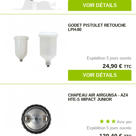
VOIR DÉTAILS
GODET PISTOLET RETOUCHE
LPH-80
Expédition 5 jours ouvrés
Prix
24,90 €
TTC
VOIR DÉTAILS
CHAPEAU AIR AIRGUNSA - AZ4
HTE-S IMPACT JUNIOR
star
star
star_half
Avis pro
Expédition 5 jours ouvrés
Prix
120,40 €