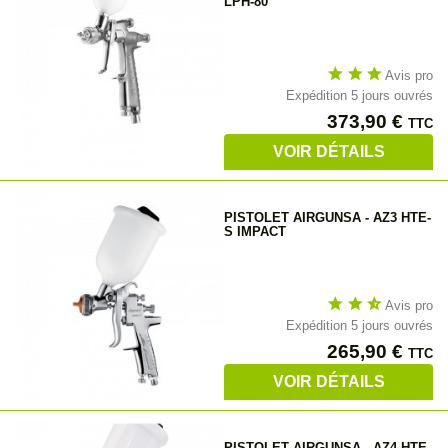
LPH-80
star
star
star
Avis pro
Expédition 5 jours ouvrés
Prix
373,90 €
TTC
VOIR DÉTAILS
PISTOLET AIRGUNSA - AZ3 HTE-
S IMPACT
star
star
star_half
Avis pro
Expédition 5 jours ouvrés
Prix
265,90 €
TTC
VOIR DÉTAILS
PISTOLET AIRGUNSA - AZ4 HTE-