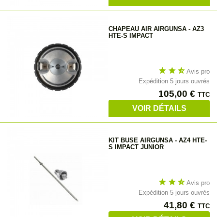
CHAPEAU AIR AIRGUNSA - AZ3
HTE-S IMPACT
star
star
star_half
Avis pro
Expédition 5 jours ouvrés
Prix
105,00 €
TTC
VOIR DÉTAILS
KIT BUSE AIRGUNSA - AZ4 HTE-
S IMPACT JUNIOR
star
star
star_half
Avis pro
Expédition 5 jours ouvrés
Prix
41,80 €
TTC