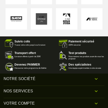
Suivis colis
Paiement sécurisé
Tracez votre colis jusqu'à sa livraison
100% sécurisé
Transport offert
Test produits
Livraison offerte à partir de 200€
Nous testons nos produits avant de vous les
proposer
Devenez PAMMER
Des spécialistes
Découvrez notre programme de fidélité
Une équipe expérimentée à votre écoute

NOTRE SOCIÉTÉ

NOS SERVICES

VOTRE COMPTE