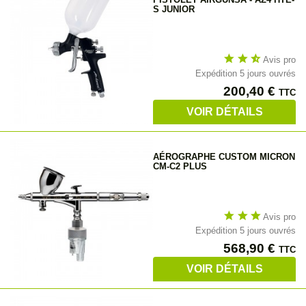
S JUNIOR
star
star
star_half
Avis pro
Expédition 5 jours ouvrés
Prix
200,40 €
TTC
VOIR DÉTAILS
AÉROGRAPHE CUSTOM MICRON
CM-C2 PLUS
star
star
star
Avis pro
Expédition 5 jours ouvrés
Prix
568,90 €
TTC
VOIR DÉTAILS