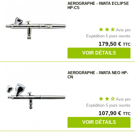
AEROGRAPHE - IWATA ECLIPSE
HP-CS
star
star
star_half
Avis pro
Expédition 5 jours ouvrés
Prix
179,50 €
TTC
VOIR DÉTAILS
AEROGRAPHE - IWATA NEO HP-
CN
star
star
star_outline
Avis pro
Expédition 5 jours ouvrés
Prix
107,90 €
TTC
VOIR DÉTAILS