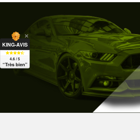
KING-AVIS
4.6 / 5
“Très bien”