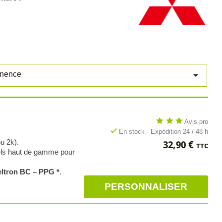

inence
star
star
star
Avis pro
check
En stock - Expédition 24 / 48 h
Prix
u 2k).
32,90 €
TTC
nels haut de gamme pour
ltron BC – PPG *
.
PERSONNALISER