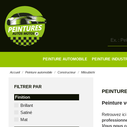
PEINTURE AUTOMOBILE
PEINTURE INDUST
Accueil
Peinture automobile
Constructeur
Mitsubishi
FILTRER PAR
PEINTURE
Finition
Peinture v
Brillant
Satiné
Retrouvez ici 
Mat
professionne
V
ous nous c