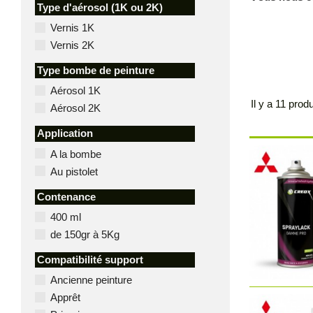
Type d'aérosol (1K ou 2K)
Vernis 1K
Vernis 2K
Type bombe de peinture
Aérosol 1K
Il y a 11 produ
Aérosol 2K
Application
A la bombe
Au pistolet
Contenance
400 ml
de 150gr à 5Kg
Compatibilité support
Ancienne peinture
Apprêt