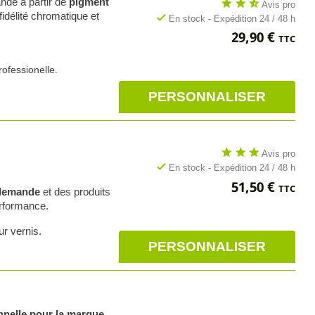
nde à partir de
pigment
star
star
star_half
Avis pro
idélité chromatique et
check
En stock - Expédition 24 / 48 h
Prix
29,90 €
TTC
ofessionelle.
PERSONNALISER
star
star
star
Avis pro
check
En stock - Expédition 24 / 48 h
Prix
51,50 €
TTC
a demande
et des produits
erformance.
ur vernis.
PERSONNALISER
nnelle pour la marque