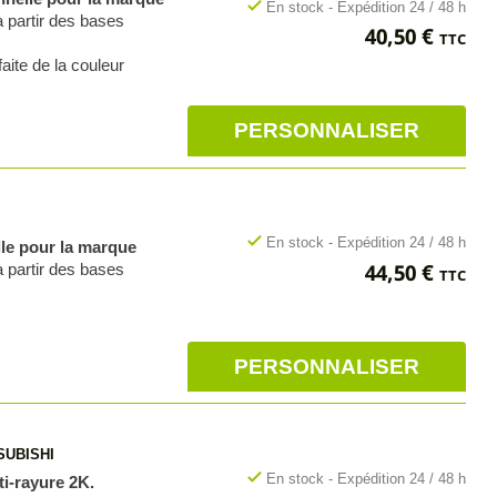
check
En stock - Expédition 24 / 48 h
à partir des bases
Prix
40,50 €
TTC
aite de la couleur
PERSONNALISER
check
En stock - Expédition 24 / 48 h
lle pour la marque
Prix
44,50 €
à partir des bases
TTC
PERSONNALISER
SUBISHI
check
En stock - Expédition 24 / 48 h
ti-rayure 2K.