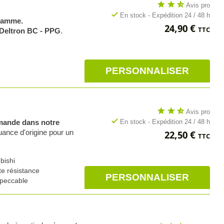
star
star
star_half
Avis pro
check
En stock - Expédition 24 / 48 h
 gamme.
Prix
24,90 €
TTC
Deltron BC - PPG
.
PERSONNALISER
star
star
star_half
Avis pro
check
En stock - Expédition 24 / 48 h
emande dans notre
Prix
uance d'origine pour un
22,50 €
TTC
bishi
te résistance
PERSONNALISER
mpeccable