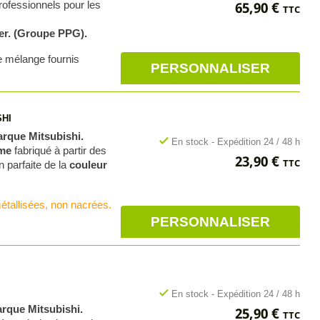
Prix
65,90 €
professionnels pour les
TTC
r. (Groupe PPG).
e mélange fournis
PERSONNALISER
SHI
marque Mitsubishi.
check
En stock - Expédition 24 / 48 h
mme
fabriqué à partir des
Prix
23,90 €
TTC
 parfaite de la
couleur
étallisées, non nacrées.
PERSONNALISER
I
check
En stock - Expédition 24 / 48 h
Prix
marque Mitsubishi.
25,90 €
TTC