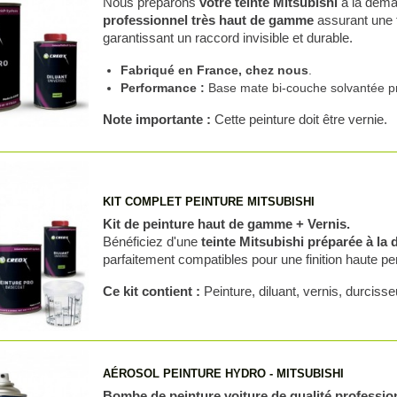
Nous préparons
votre teinte Mitsubishi
à la dema
professionnel très haut de gamme
assurant une f
garantissant un raccord invisible et durable.
Fabriqué en France, chez nous
.
Performance :
Base mate bi-couche solvantée pr
Note importante :
Cette peinture doit être vernie.
KIT COMPLET PEINTURE MITSUBISHI
Kit de peinture haut de gamme + Vernis.
Bénéficiez d'une
teinte Mitsubishi préparée à l
parfaitement compatibles pour une finition haute p
Ce kit contient :
Peinture, diluant, vernis, durcisse
AÉROSOL PEINTURE HYDRO - MITSUBISHI
Bombe de peinture voiture de qualité professio