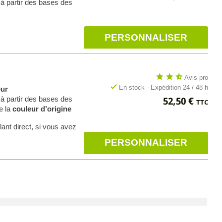
 à partir des bases des
PERSONNALISER
star
star
star_half
Avis pro
check
En stock - Expédition 24 / 48 h
eur
Prix
52,50 €
 à partir des bases des
TTC
e la
couleur d’origine
lant direct, si vous avez
PERSONNALISER