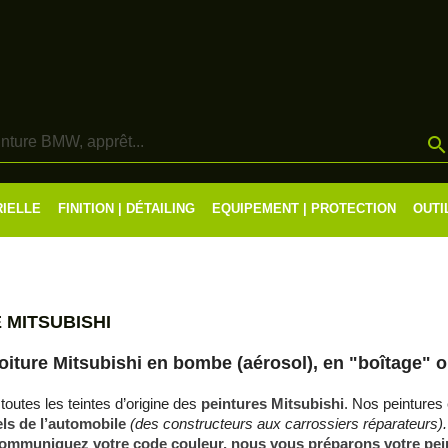
RIELLE
FINITION | DÉTAILING
EQUIPEMENT | PROTECTION
OUTI
 MITSUBISHI
oiture Mitsubishi en bombe (aérosol), en "boîtage" o
toutes les teintes d’origine des
peintures Mitsubishi
. Nos peintures
ls de l’automobile
(des constructeurs aux carrossiers réparateurs).
ommuniquez votre code couleur, nous vous préparons votre pein