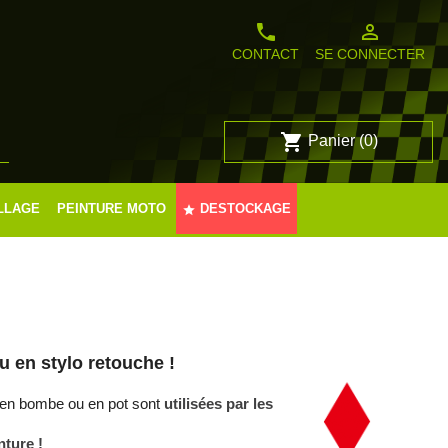
phone
person_outline
CONTACT
SE CONNECTER
shopping_cart
Panier
(0)

LLAGE
PEINTURE MOTO
DESTOCKAGE
star
u en stylo retouche !
 en bombe ou en pot sont
utilisées par les
ture !