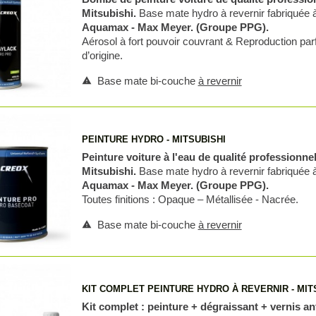
Mitsubishi.
Base mate hydro à revernir fabriquée 
Aquamax - Max Meyer. (Groupe PPG).
Aérosol à fort pouvoir couvrant & Reproduction parf
d’origine.
Base mate bi-couche
à revernir
warning
PEINTURE HYDRO - MITSUBISHI
Peinture voiture à l'eau de qualité professionne
Mitsubishi.
Base mate hydro à revernir fabriquée 
Aquamax - Max Meyer. (Groupe PPG).
Toutes finitions : Opaque – Métallisée - Nacrée.
Base mate bi-couche
à revernir
warning
KIT COMPLET PEINTURE HYDRO À REVERNIR - MIT
Kit complet : peinture + dégraissant + vernis an