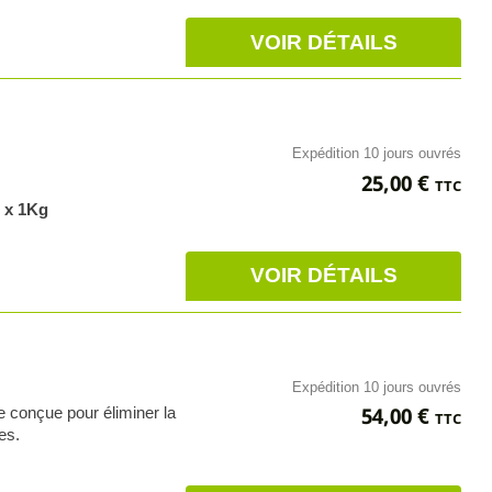
VOIR DÉTAILS
Expédition 10 jours ouvrés
Prix
25,00 €
TTC
e x 1Kg
VOIR DÉTAILS
Expédition 10 jours ouvrés
Prix
54,00 €
e conçue pour éliminer la
TTC
es.