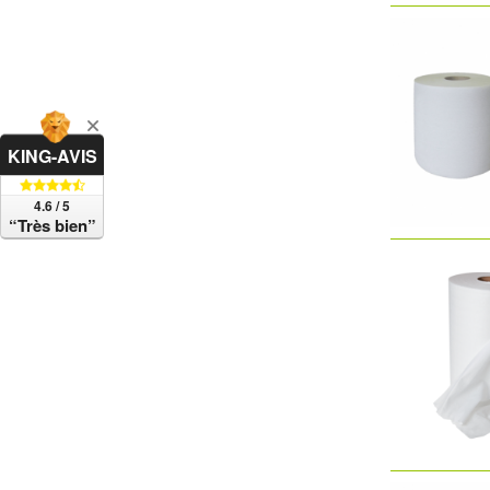
KING-AVIS
4.6 / 5
“Très bien”