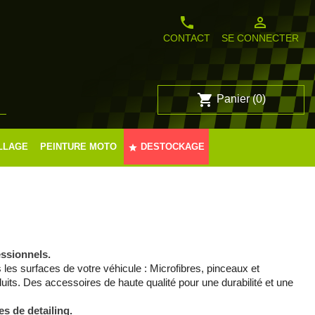
phone
person_outline
CONTACT
SE CONNECTER
shopping_cart
Panier
(0)

LLAGE
PEINTURE MOTO
DESTOCKAGE
star
essionnels.
les surfaces de votre véhicule : Microfibres, pinceaux et
uits. Des accessoires de haute qualité pour une durabilité et une
s de detailing.