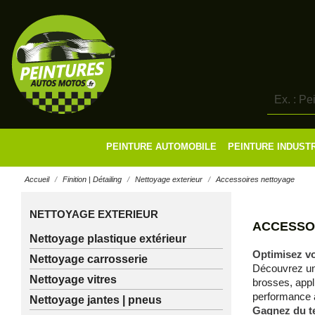
PEINTURE AUTOMOBILE
PEINTURE INDUST
Accueil
Finition | Détailing
Nettoyage exterieur
Accessoires nettoyage
NETTOYAGE EXTERIEUR
ACCESSO
Nettoyage plastique extérieur
Optimisez vo
Nettoyage carrosserie
Découvrez une
Nettoyage vitres
brosses, appl
performance 
Nettoyage jantes | pneus
Gagnez du te