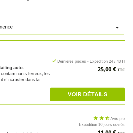

inence
check
Dernières pièces - Expédition 24 / 48 H
Prix
tailing auto.
25,00 €
TTC
 contaminants ferreux, les
t s'incruster dans la
VOIR DÉTAILS
star
star
star_half
Avis pro
Expédition 10 jours ouvrés
Prix
11,00 €