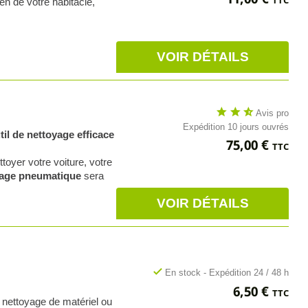
TTC
en de votre habitacle,
VOIR DÉTAILS
star
star
star_half
Avis pro
Expédition 10 jours ouvrés
il de nettoyage efficace
Prix
75,00 €
TTC
toyer votre voiture, votre
oyage pneumatique
sera
VOIR DÉTAILS
check
En stock - Expédition 24 / 48 h
Prix
6,50 €
TTC
e nettoyage de matériel ou