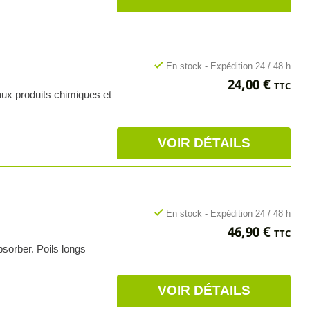
check
En stock - Expédition 24 / 48 h
Prix
24,00 €
TTC
 aux produits chimiques et
VOIR DÉTAILS
check
En stock - Expédition 24 / 48 h
Prix
46,90 €
TTC
bsorber. Poils longs
VOIR DÉTAILS