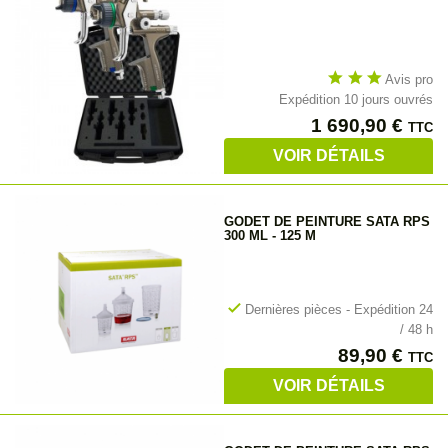
star
star
star
Avis pro
Expédition 10 jours ouvrés
Prix
1 690,90 €
TTC
VOIR DÉTAILS
GODET DE PEINTURE SATA RPS
300 ML - 125 Μ
check
Dernières pièces - Expédition 24
/ 48 h
Prix
89,90 €
TTC
VOIR DÉTAILS