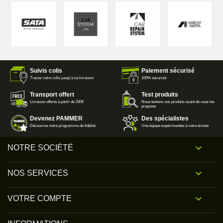
Suivis colis
Paiement sécurisé
Tracez votre colis jusqu'à sa livraison
100% sécurisé
Transport offert
Test produits
Livraison offerte à partir de 200€
Nous testons nos produits avant de vous les
proposer
Devenez PAMMER
Des spécialistes
Découvrez notre programme de fidélité
Une équipe expérimentée à votre écoute

NOTRE SOCIÉTÉ

NOS SERVICES

VOTRE COMPTE