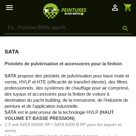
shopping_cart

person_outline

SATA
Pistolets de pulvérisation et accessoires pour la finition
SATA
propose des pistolets de pulvérisation pour base mate et
vernie, HVLP et HTE (efficacité de transfert élevée), des filtres
professionnels, des systèmes de chauffage pour air comprimé,
des tuyaux et accessoires pour la finition de voiture à
destination du yacht building, de la menuiserie, de l'industrie de
peinture et de l'application industrielle.
SATA
est le précurseur de la technologie HVLP
(HAUT
VOLUME ET BASSE PRESSION)
1,3 soit SATA X5500 RP / SATA 5000 B RP pour les laques et
vernis