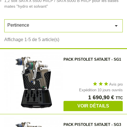
1,2 soit SATA X 5500 HVLP / SATA 5000 B HVLP pour les bases
mates "hydro et solvant"

Pertinence
Affichage 1-5 de 5 article(s)
PACK PISTOLET SATAJET - SG1
star
star
star
Avis pro
Expédition 10 jours ouvrés
Prix
1 690,90 €
TTC
VOIR DÉTAILS
PACK PISTOLET SATAJET - SG3