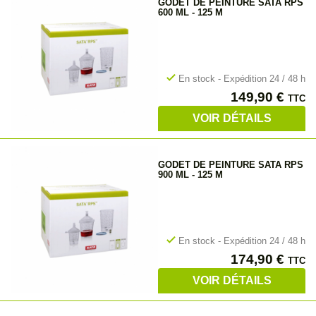
GODET DE PEINTURE SATA RPS
600 ML - 125 Μ
check
En stock - Expédition 24 / 48 h
Prix
149,90 €
TTC
VOIR DÉTAILS
GODET DE PEINTURE SATA RPS
900 ML - 125 Μ
check
En stock - Expédition 24 / 48 h
Prix
174,90 €
TTC
VOIR DÉTAILS