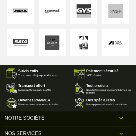
Suivis colis
Paiement sécurisé
Tracez votre colis jusqu'à sa livraison
100% sécurisé
Transport offert
Test produits
Livraison offerte à partir de 200€
Nous testons nos produits avant de vous les
proposer
Devenez PAMMER
Des spécialistes
Découvrez notre programme de fidélité
Une équipe expérimentée à votre écoute

NOTRE SOCIÉTÉ

NOS SERVICES