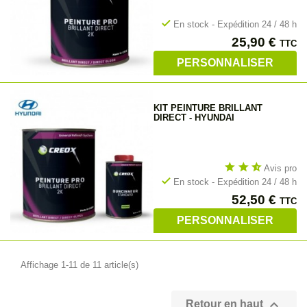
check
En stock - Expédition 24 / 48 h
Prix
25,90 €
TTC
PERSONNALISER
KIT PEINTURE BRILLANT
DIRECT - HYUNDAI
star
star
star_half
Avis pro
check
En stock - Expédition 24 / 48 h
Prix
52,50 €
TTC
PERSONNALISER
Affichage 1-11 de 11 article(s)

Retour en haut