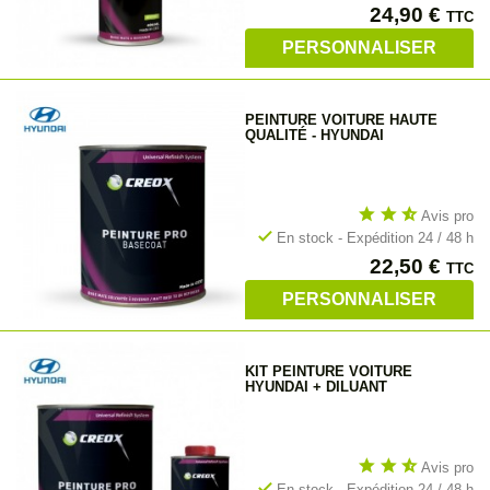
Prix
24,90 €
TTC
PERSONNALISER
PEINTURE VOITURE HAUTE
QUALITÉ - HYUNDAI
star
star
star_half
Avis pro
check
En stock - Expédition 24 / 48 h
Prix
22,50 €
TTC
PERSONNALISER
KIT PEINTURE VOITURE
HYUNDAI + DILUANT
star
star
star_half
Avis pro
check
En stock - Expédition 24 / 48 h