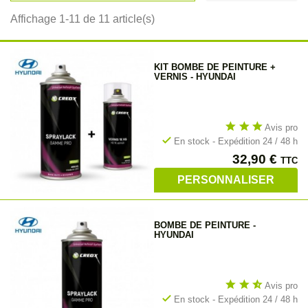
Affichage 1-11 de 11 article(s)
KIT BOMBE DE PEINTURE +
VERNIS - HYUNDAI
star
star
star
Avis pro
check
En stock - Expédition 24 / 48 h
Prix
32,90 €
TTC
PERSONNALISER
BOMBE DE PEINTURE -
HYUNDAI
star
star
star_half
Avis pro
check
En stock - Expédition 24 / 48 h