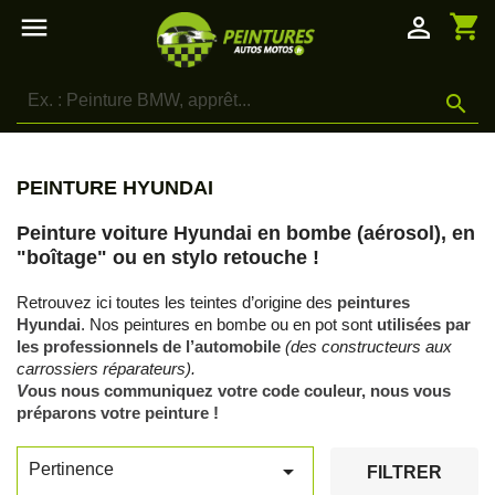
shopping_cart

person_outline

PEINTURE HYUNDAI
Peinture voiture Hyundai en bombe (aérosol), en
"boîtage" ou en stylo retouche !
Retrouvez ici toutes les teintes d’origine des
peintures
Hyundai
. Nos peintures en bombe ou en pot sont
utilisées par
les professionnels de l’automobile
(des constructeurs aux
carrossiers réparateurs).
V
ous nous communiquez votre code couleur, nous vous
préparons votre peinture !

Pertinence
FILTRER