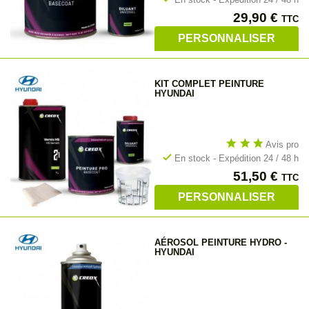
Prix
29,90 €
TTC
PERSONNALISER
KIT COMPLET PEINTURE
HYUNDAI
star
star
star
Avis pro
check
En stock - Expédition 24 / 48 h
Prix
51,50 €
TTC
PERSONNALISER
AÉROSOL PEINTURE HYDRO -
HYUNDAI