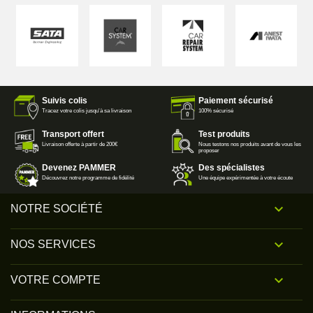
Suivis colis
Paiement sécurisé
Tracez votre colis jusqu'à sa livraison
100% sécurisé
Transport offert
Test produits
Livraison offerte à partir de 200€
Nous testons nos produits avant de vous les
proposer
Devenez PAMMER
Des spécialistes
Découvrez notre programme de fidélité
Une équipe expérimentée à votre écoute

NOTRE SOCIÉTÉ

NOS SERVICES

VOTRE COMPTE