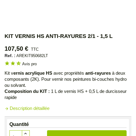
KIT VERNIS HS ANTI-RAYURES 2/1 - 1,5 L
107,50 €
TTC
Ref. :
AREKIT950682LT
star
star
star_half
Avis pro
Kit v
ernis acrylique HS
avec propriétés
anti-rayures
à deux
composants (2K). Pour vernir nos peintures bi-couches hydro
ou solvant.
Composition du KIT :
1 L de vernis HS + 0,5 L de durcisseur
rapide
Description détaillée
arrow_forward
Quantité