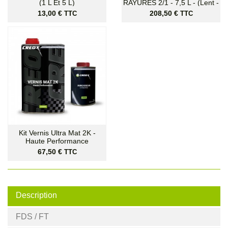
(1 L Et 5 L)
RAYURES 2/1 - 7,5 L - (Lent -
Standard - Rapide)
Prix
Prix
13,00 €
208,50 €
TTC
TTC
Kit Vernis Ultra Mat 2K -
Haute Performance
Prix
67,50 €
TTC
Description
FDS / FT