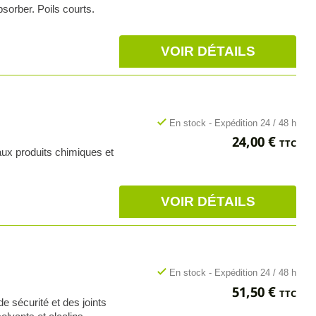
bsorber. Poils courts.
VOIR DÉTAILS
check
En stock - Expédition 24 / 48 h
Prix
24,00 €
TTC
 aux produits chimiques et
VOIR DÉTAILS
check
En stock - Expédition 24 / 48 h
Prix
51,50 €
TTC
 sécurité et des joints