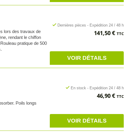
check
Dernières pièces - Expédition 24 / 48 h
Prix
s lors des travaux de
141,50 €
TTC
ne, rendant le chiffon
. Rouleau pratique de 500
.
VOIR DÉTAILS
check
En stock - Expédition 24 / 48 h
Prix
46,90 €
TTC
bsorber. Poils longs
VOIR DÉTAILS