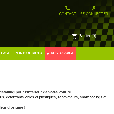
phone
person_outline
CONTACT
SE CONNECTER
shopping_cart
Panier
(0)

LLAGE
PEINTURE MOTO
DESTOCKAGE
star
tailing pour l'intérieur de votre voiture.
s, détartrants vitres et plastiques, rénovateurs, shampooings et
eur d'origine !