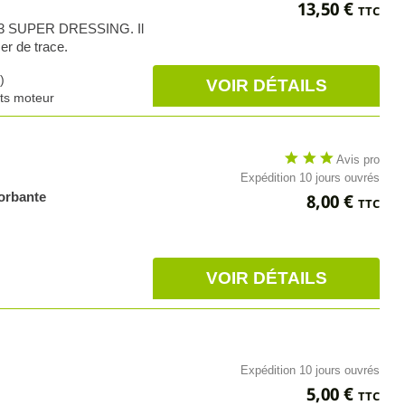
Prix
13,50 €
TTC
u G3 SUPER DRESSING. Il
ser de trace.
)
VOIR DÉTAILS
nts moteur
star
star
star
Avis pro
Expédition 10 jours ouvrés
Prix
orbante
8,00 €
TTC
VOIR DÉTAILS
Expédition 10 jours ouvrés
Prix
5,00 €
TTC