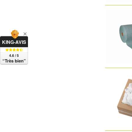
KING-AVIS
4.6 / 5
“Très bien”