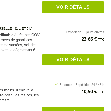
VOIR DÉTAILS
ELLE - (1 L ET 5 L)
Expédition 10 jours ouvrés
diluable
à très bas COV,
Prix
23,66 €
TTC
traces de gasoil des
res solvantées, soit des
 avec le dégraissant 6-
VOIR DÉTAILS
)
check
En stock - Expédition 24 / 48 h
Prix
s mains. Il enleve la
10,50 €
TTC
re-brise, les résines, les
t testé