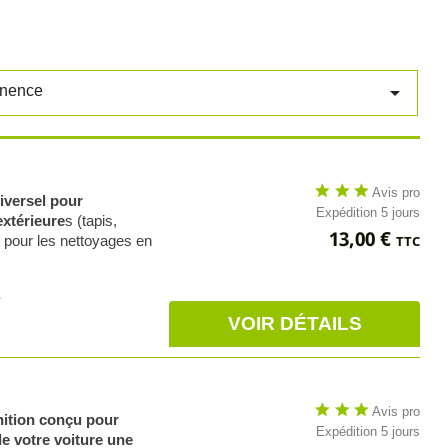

inence
star
star
star
Avis pro
iversel pour
Expédition 5 jours
extérieure
s (tapis,
Prix
13,00 €
al pour les nettoyages en
TTC
e
VOIR DÉTAILS
star
star
star
Avis pro
inition conçu pour
Expédition 5 jours
de votre voiture une