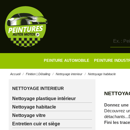
PEINTURE AUTOMOBILE
PEINTURE INDUST
Accueil
Finition | Détailing
Nettoyage interieur
Nettoyage habitacle
NETTOYAGE INTERIEUR
NETTOYA
Nettoyage plastique intérieur
Donnez une no
Nettoyage habitacle
Découvrez une
Nettoyage vitre
détachants...
Fini les trac
Entretien cuir et siège