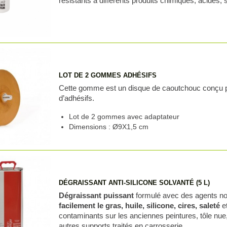
résistants à différents produits chimiques, acides, s
LOT DE 2 GOMMES ADHÉSIFS
Cette gomme est un disque de caoutchouc conçu po
d’adhésifs.
Lot de 2 gommes avec adaptateur
Dimensions : Ø9X1,5 cm
DÉGRAISSANT ANTI-SILICONE SOLVANTÉ (5 L)
Dégraissant puissant
formulé avec des agents no
facilement le gras, huile, silicone, cires, saleté
e
contaminants sur les anciennes peintures, tôle nue,
autres supports traités en carrosserie.