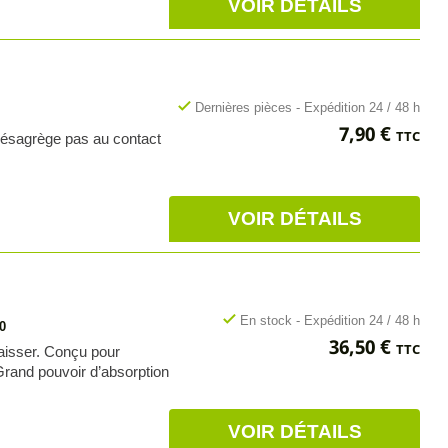
VOIR DÉTAILS
check
Dernières pièces - Expédition 24 / 48 h
Prix
7,90 €
TTC
 désagrège pas au contact
VOIR DÉTAILS
check
En stock - Expédition 24 / 48 h
0
Prix
36,50 €
TTC
raisser. Conçu pour
 Grand pouvoir d’absorption
VOIR DÉTAILS