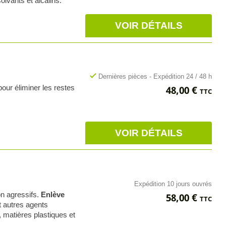
olvants et alcalins.
VOIR DÉTAILS
check
Dernières pièces - Expédition 24 / 48 h
Prix
ur éliminer les restes
48,00 €
TTC
VOIR DÉTAILS
Expédition 10 jours ouvrés
Prix
n agressifs.
Enlève
58,00 €
TTC
t autres agents
 matières plastiques et