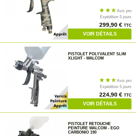
star
star
star_half
Avis pro
Expédition 5 jours
Prix
299,90 €
TTC
VOIR DÉTAILS
PISTOLET POLYVALENT SLIM
XLIGHT - WALCOM
star
star
star_half
Avis pro
Expédition 5 jours
Prix
224,90 €
TTC
VOIR DÉTAILS
PISTOLET RETOUCHE
PEINTURE WALCOM - EGO
CARBONIO 190