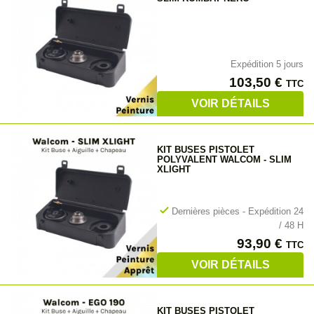
Expédition 5 jours
Prix
103,50 €
TTC
VOIR DÉTAILS
KIT BUSES PISTOLET
POLYVALENT WALCOM - SLIM
XLIGHT
check
Dernières pièces - Expédition 24
/ 48 H
Prix
93,90 €
TTC
VOIR DÉTAILS
KIT BUSES PISTOLET