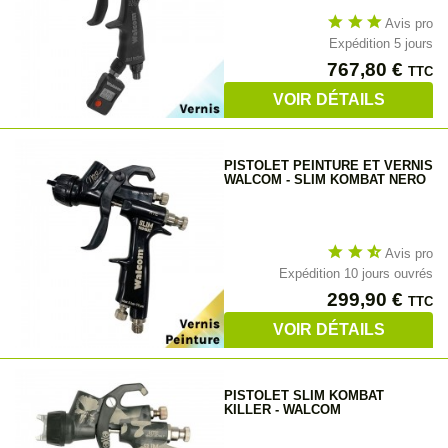
star
star
star
Avis pro
Expédition 5 jours
Prix
767,80 €
TTC
VOIR DÉTAILS
PISTOLET PEINTURE ET VERNIS
WALCOM - SLIM KOMBAT NERO
star
star
star_half
Avis pro
Expédition 10 jours ouvrés
Prix
299,90 €
TTC
VOIR DÉTAILS
PISTOLET SLIM KOMBAT
KILLER - WALCOM