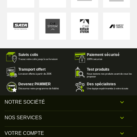
Suivis colis
Paiement sécurisé
Tracez votre colis jusqu'à sa livraison
100% sécurisé
Transport offert
Test produits
Livraison offerte à partir de 200€
Nous testons nos produits avant de vous les
proposer
Devenez PAMMER
Des spécialistes
Découvrez notre programme de fidélité
Une équipe expérimentée à votre écoute

NOTRE SOCIÉTÉ

NOS SERVICES

VOTRE COMPTE