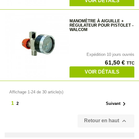
VOIR DÉTAILS
MANOMÈTRE À AIGUILLE +
RÉGULATEUR POUR PISTOLET -
WALCOM
Expédition 10 jours ouvrés
Prix
61,50 €
TTC
VOIR DÉTAILS
Affichage 1-24 de 30 article(s)

1
2
Suivant

Retour en haut