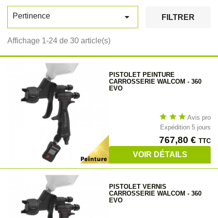

Pertinence
FILTRER
Affichage 1-24 de 30 article(s)
PISTOLET PEINTURE
CARROSSERIE WALCOM - 360
EVO
star
star
star
Avis pro
Expédition 5 jours
Prix
767,80 €
TTC
VOIR DÉTAILS
PISTOLET VERNIS
CARROSSERIE WALCOM - 360
EVO