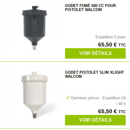
GODET FUMÉ 680 CC POUR
PISTOLET WALCOM
Expédition 5 jours
Prix
65,50 €
TTC
VOIR DÉTAILS
GODET PISTOLET SLIM XLIGHT
WALCOM
check
Dernières pièces - Expédition 24
/ 48 h
Prix
65,50 €
TTC
VOIR DÉTAILS