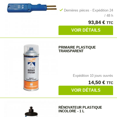
check
Dernières pièces - Expédition 24
/ 48 h
Prix
93,84 €
TTC
VOIR DÉTAILS
PRIMAIRE PLASTIQUE
TRANSPARENT
Expédition 10 jours ouvrés
Prix
14,50 €
TTC
VOIR DÉTAILS
RÉNOVATEUR PLASTIQUE
INCOLORE - 1 L