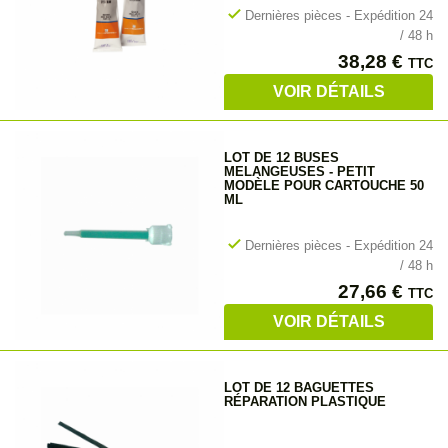
check
Dernières pièces - Expédition 24
/ 48 h
Prix
38,28 €
TTC
VOIR DÉTAILS
LOT DE 12 BUSES
MELANGEUSES - PETIT
MODÈLE POUR CARTOUCHE 50
ML
check
Dernières pièces - Expédition 24
/ 48 h
Prix
27,66 €
TTC
VOIR DÉTAILS
LOT DE 12 BAGUETTES
RÉPARATION PLASTIQUE