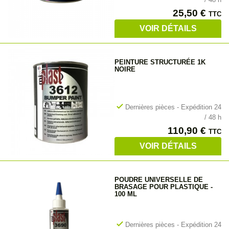
Prix
25,50 €
TTC
VOIR DÉTAILS
PEINTURE STRUCTURÉE 1K
NOIRE
check
Dernières pièces - Expédition 24
/ 48 h
Prix
110,90 €
TTC
VOIR DÉTAILS
POUDRE UNIVERSELLE DE
BRASAGE POUR PLASTIQUE -
100 ML
check
Dernières pièces - Expédition 24