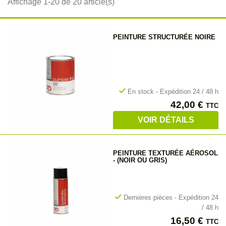
Affichage 1-20 de 20 article(s)
PEINTURE STRUCTURÉE NOIRE
check
En stock - Expédition 24 / 48 h
Prix
42,00 €
TTC
VOIR DÉTAILS
PEINTURE TEXTURÉE AÉROSOL
- (NOIR OU GRIS)
check
Dernières pièces - Expédition 24
/ 48 h
Prix
16,50 €
TTC