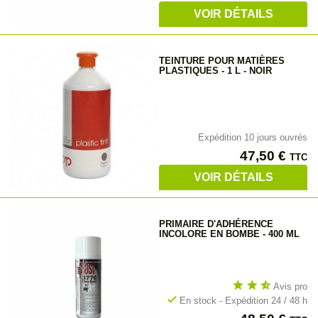
VOIR DÉTAILS
TEINTURE POUR MATIÈRES
PLASTIQUES - 1 L - NOIR
Expédition 10 jours ouvrés
Prix
47,50 €
TTC
VOIR DÉTAILS
PRIMAIRE D'ADHÉRENCE
INCOLORE EN BOMBE - 400 ML
star
star
star_half
Avis pro
check
En stock - Expédition 24 / 48 h