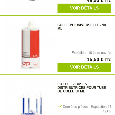
Prix
48,50 €
TTC
VOIR DÉTAILS
COLLE PU UNIVERSELLE - 50
ML
Expédition 10 jours ouvrés
Prix
15,50 €
TTC
VOIR DÉTAILS
LOT DE 12 BUSES
DISTRIBUTRICES POUR TUBE
DE COLLE 50 ML
check
Dernières pièces - Expédition 24
/ 48 h