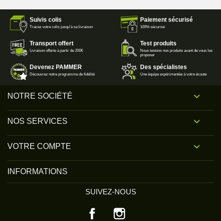
Suivis colis
Paiement sécurisé
Tracez votre colis jusqu'à sa livraison
100% sécurisé
Transport offert
Test produits
Livraison offerte à partir de 200€
Nous testons nos produits avant de vous les
proposer
Devenez PAMMER
Des spécialistes
Découvrez notre programme de fidélité
Une équipe expérimentée à votre écoute

NOTRE SOCIÉTÉ

NOS SERVICES

VOTRE COMPTE
INFORMATIONS
SUIVEZ-NOUS
Facebook
Instagram