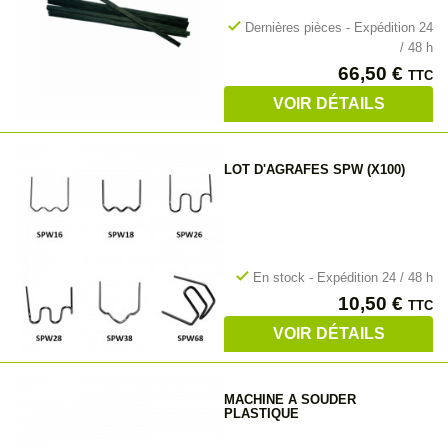
check
Dernières pièces - Expédition 24
/ 48 h
Prix
66,50 €
TTC
VOIR DÉTAILS
LOT D'AGRAFES SPW (X100)
check
En stock - Expédition 24 / 48 h
Prix
10,50 €
TTC
VOIR DÉTAILS
MACHINE A SOUDER
PLASTIQUE