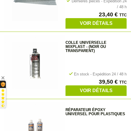
check
Dernières pièces - Expédition 24
/ 48 h
Prix
23,40 €
TTC
VOIR DÉTAILS
COLLE UNIVERSELLE
MIXPLAST - (NOIR OU
TRANSPARENT)
check
En stock - Expédition 24 / 48 h
Prix
39,50 €
TTC
VOIR DÉTAILS
RÉPARATEUR ÉPOXY
UNIVERSEL POUR PLASTIQUES