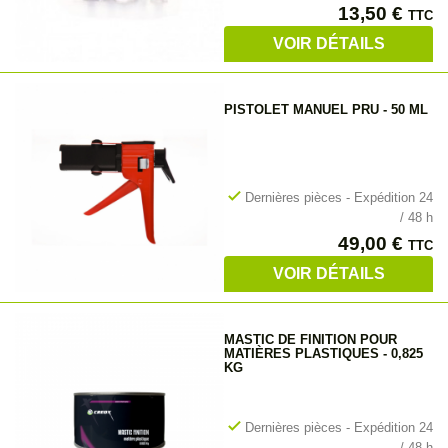
Prix
13,50 €
TTC
VOIR DÉTAILS
PISTOLET MANUEL PRU - 50 ML
check
Dernières pièces - Expédition 24
/ 48 h
Prix
49,00 €
TTC
VOIR DÉTAILS
MASTIC DE FINITION POUR
MATIÈRES PLASTIQUES - 0,825
KG
check
Dernières pièces - Expédition 24
/ 48 h