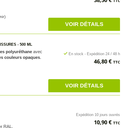
TTC
nir)
VOIR DÉTAILS
ISSURES - 500 ML
ues polyuréthane
avec
check
En stock - Expédition 24 / 48 h
es couleurs opaques
.
Prix
46,80 €
TTC
VOIR DÉTAILS
Expédition 10 jours ouvrés
Prix
10,90 €
TTC
er RAL.