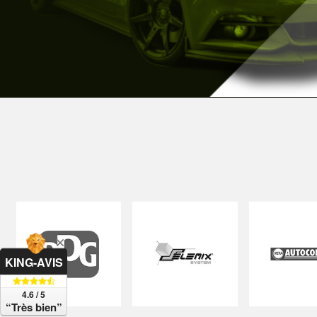
KING-AVIS
4.6 / 5
“Très bien”