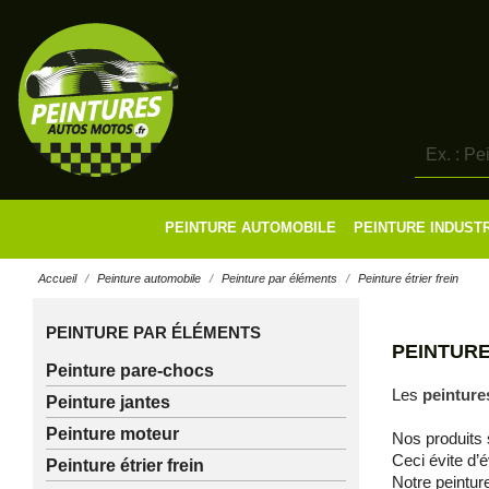
PEINTURE AUTOMOBILE
PEINTURE INDUST
Accueil
Peinture automobile
Peinture par éléments
Peinture étrier frein
PEINTURE PAR ÉLÉMENTS
PEINTURE
Peinture pare-chocs
Les
peinture
Peinture jantes
Peinture moteur
Nos produits 
Ceci évite d’
Peinture étrier frein
Notre peinture