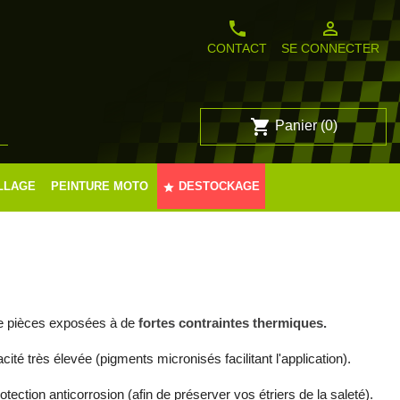
phone
person_outline
CONTACT
SE CONNECTER
shopping_cart
Panier
(0)

LLAGE
PEINTURE MOTO
DESTOCKAGE
star
de pièces exposées à de
fortes contraintes thermiques.
 très élevée (pigments micronisés facilitant l'application).
ection anticorrosion (afin de préserver vos étriers de la saleté).