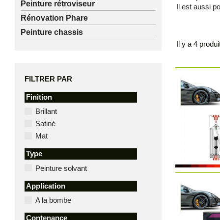
Peinture rétroviseur
Il est aussi p
Rénovation Phare
Peinture chassis
Il y a 4 produi
FILTRER PAR
Finition
Brillant
Satiné
Mat
Type
Peinture solvant
Application
A la bombe
Contenance