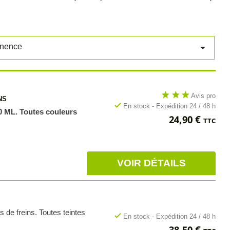

inence
star
star
star
Avis pro
NS
check
En stock - Expédition 24 / 48 h
00 ML. Toutes couleurs
Prix
24,90 €
TTC
VOIR DÉTAILS
rs de freins. Toutes teintes
check
En stock - Expédition 24 / 48 h
Prix
38,50 €