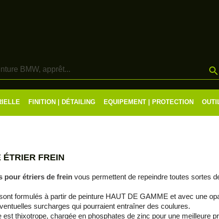
RIELLE
FINITION | DÉTAILING
EQUIPEMENT | PROTECTION
OUTI
 ÉTRIER FREIN
s pour étriers de frein
vous permettent de repeindre toutes sortes 
sont formulés à partir de peinture HAUT DE GAMME et avec une opacité
éventuelles surcharges qui pourraient entraîner des coulures.
 est thixotrope, chargée en phosphates de zinc pour une meilleure prot