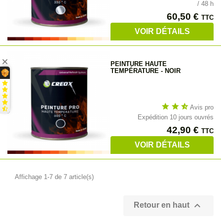
/ 48 h
Prix
60,50 €
TTC
VOIR DÉTAILS
PEINTURE HAUTE
TEMPÉRATURE - NOIR
star
star
star_half
Avis pro
Expédition 10 jours ouvrés
Prix
42,90 €
TTC
VOIR DÉTAILS
Affichage 1-7 de 7 article(s)

Retour en haut