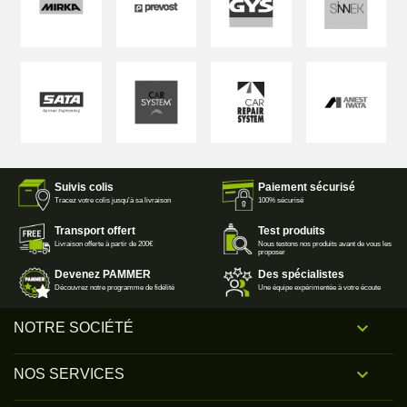
Suivis colis
Paiement sécurisé
Tracez votre colis jusqu'à sa livraison
100% sécurisé
Transport offert
Test produits
Livraison offerte à partir de 200€
Nous testons nos produits avant de vous les
proposer
Devenez PAMMER
Des spécialistes
Découvrez notre programme de fidélité
Une équipe expérimentée à votre écoute

NOTRE SOCIÉTÉ

NOS SERVICES