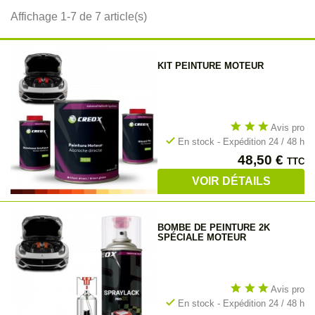
Affichage 1-7 de 7 article(s)
KIT PEINTURE MOTEUR
star
star
star
Avis pro
check
En stock - Expédition 24 / 48 h
Prix
48,50 €
TTC
VOIR DÉTAILS
BOMBE DE PEINTURE 2K
SPÉCIALE MOTEUR
star
star
star
Avis pro
check
En stock - Expédition 24 / 48 h