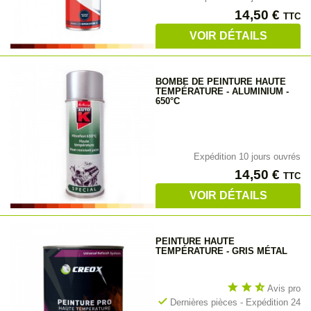
Prix
14,50 €
TTC
VOIR DÉTAILS
BOMBE DE PEINTURE HAUTE
TEMPÉRATURE - ALUMINIUM -
650°C
Expédition 10 jours ouvrés
Prix
14,50 €
TTC
VOIR DÉTAILS
PEINTURE HAUTE
TEMPÉRATURE - GRIS MÉTAL
star
star
star_half
Avis pro
check
Dernières pièces - Expédition 24