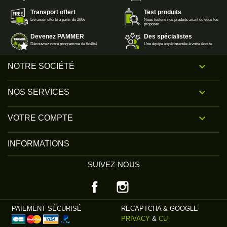
Transport offert
Test produits
Livraison offerte à partir de 200€
Nous testons nos produits avant de vous les
proposer
Devenez PAMMER
Des spécialistes
Découvrez notre programme de fidélité
Une équipe expérimentée à votre écoute

NOTRE SOCIÉTÉ

NOS SERVICES

VOTRE COMPTE
INFORMATIONS
SUIVEZ-NOUS
Facebook
Instagram
PAIEMENT SÉCURISÉ
RECAPTCHA & GOOGLE
PRIVACY
&
CU