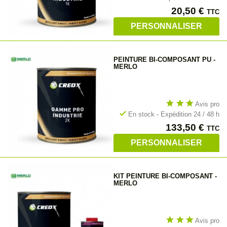
Prix
20,50 €
TTC
PERSONNALISER
PEINTURE BI-COMPOSANT PU -
MERLO
star
star
star
Avis pro
check
En stock - Expédition 24 / 48 h
Prix
133,50 €
TTC
PERSONNALISER
KIT PEINTURE BI-COMPOSANT -
MERLO
star
star
star
Avis pro