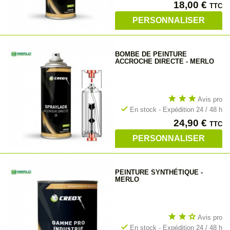
Prix
18,00 €
TTC
PERSONNALISER
BOMBE DE PEINTURE
ACCROCHE DIRECTE - MERLO
star
star
star
Avis pro
check
En stock - Expédition 24 / 48 h
Prix
24,90 €
TTC
PERSONNALISER
PEINTURE SYNTHÉTIQUE -
MERLO
star
star
star_outline
Avis pro
check
En stock - Expédition 24 / 48 h