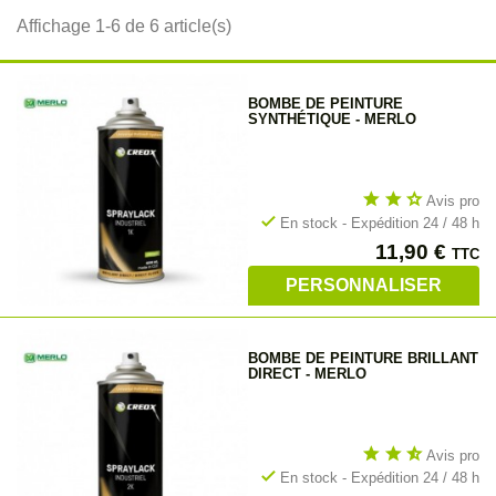
Affichage 1-6 de 6 article(s)
BOMBE DE PEINTURE
SYNTHÉTIQUE - MERLO
star
star
star_outline
Avis pro
check
En stock - Expédition 24 / 48 h
Prix
11,90 €
TTC
PERSONNALISER
BOMBE DE PEINTURE BRILLANT
DIRECT - MERLO
star
star
star_half
Avis pro
check
En stock - Expédition 24 / 48 h