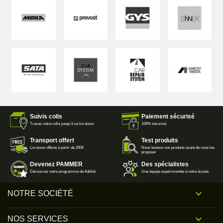
Suivis colis
Paiement sécurisé
Tracez votre colis jusqu'à sa livraison
100% sécurisé
Transport offert
Test produits
Livraison offerte à partir de 200€
Nous testons nos produits avant de vous les
proposer
Devenez PAMMER
Des spécialistes
Découvrez notre programme de fidélité
Une équipe expérimentée à votre écoute

NOTRE SOCIÉTÉ

NOS SERVICES