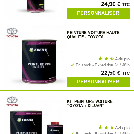
Prix
24,90 €
TTC
PERSONNALISER
PEINTURE VOITURE HAUTE
QUALITÉ - TOYOTA
star
star
star_half
Avis pro
check
En stock - Expédition 24 / 48 h
Prix
22,50 €
TTC
PERSONNALISER
KIT PEINTURE VOITURE
TOYOTA + DILUANT
star
star
star_half
Avis pro
check
En stock - Expédition 24 / 48 h