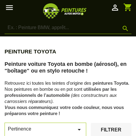
shopping_cart

person_outline

PEINTURE TOYOTA
Peinture voiture Toyota en bombe (aérosol), en
"boîtage" ou en stylo retouche !
Retrouvez ici toutes les teintes d’origine des
peintures Toyota
.
Nos peintures en bombe ou en pot sont
utilisées par les
professionnels de l’automobile
(des constructeurs aux
carrossiers réparateurs).
V
ous nous communiquez votre code couleur, nous vous
préparons votre peinture !

Pertinence
FILTRER