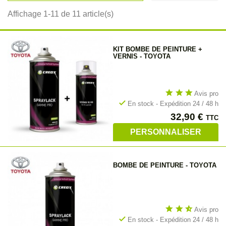
Affichage 1-11 de 11 article(s)
KIT BOMBE DE PEINTURE +
VERNIS - TOYOTA
star
star
star
Avis pro
check
En stock - Expédition 24 / 48 h
Prix
32,90 €
TTC
PERSONNALISER
BOMBE DE PEINTURE - TOYOTA
star
star
star_half
Avis pro
check
En stock - Expédition 24 / 48 h