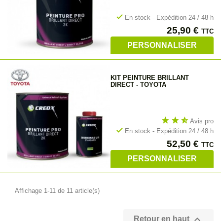
check
En stock - Expédition 24 / 48 h
Prix
25,90 €
TTC
PERSONNALISER
KIT PEINTURE BRILLANT
DIRECT - TOYOTA
star
star
star_half
Avis pro
check
En stock - Expédition 24 / 48 h
Prix
52,50 €
TTC
PERSONNALISER
Affichage 1-11 de 11 article(s)

Retour en haut