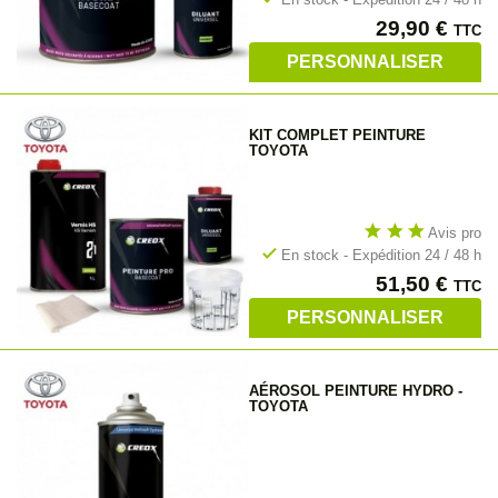
Prix
29,90 €
TTC
PERSONNALISER
KIT COMPLET PEINTURE
TOYOTA
star
star
star
Avis pro
check
En stock - Expédition 24 / 48 h
Prix
51,50 €
TTC
PERSONNALISER
AÉROSOL PEINTURE HYDRO -
TOYOTA