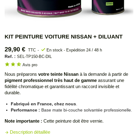
KIT PEINTURE VOITURE NISSAN + DILUANT
29,90 €
check
TTC
En stock - Expédition 24 / 48 h
Ref. :
SEL-TP150-BC-DIL
star
star
star_half
Avis pro
Nous préparons
votre teinte Nissan
à la demande à partir de
pigment professionnel très haut de gamme
assurant une
fidélité chromatique et garantissant un raccord invisible et
durable.
Fabriqué en France, chez nous
.
Performance :
Base mate bi-couche solvantée professionelle.
Note importante :
Cette peinture doit être vernie.
Description détaillée
arrow_forward