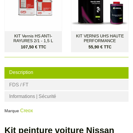
KIT Vernis HS ANTI-
KIT VERNIS UHS HAUTE
RAYURES 2/1 - 1,5 L
PERFORMANCE
Prix
Prix
107,50 €
55,90 €
TTC
TTC
Description
FDS / FT
Informations | Sécurité
Creox
Marque
Kit peinture voiture Nissan