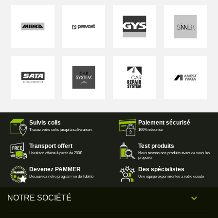
Suivis colis
Paiement sécurisé
Tracez votre colis jusqu'à sa livraison
100% sécurisé
Transport offert
Test produits
Livraison offerte à partir de 200€
Nous testons nos produits avant de vous les
proposer
Devenez PAMMER
Des spécialistes
Découvrez notre programme de fidélité
Une équipe expérimentée à votre écoute

NOTRE SOCIÉTÉ