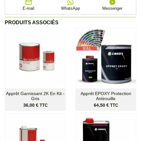
E-mail
WhatsApp
Messenger
PRODUITS ASSOCIÉS
Apprêt Garnissant 2K En Kit -
Apprêt EPOXY Protection
Gris
Antirouille
Prix
Prix
36,00 €
64,50 €
TTC
TTC