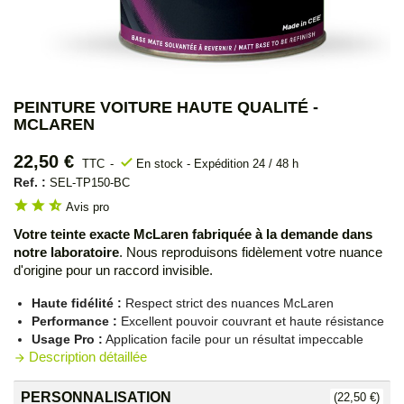
PEINTURE VOITURE HAUTE QUALITÉ -
MCLAREN
22,50 €
check
TTC
En stock - Expédition 24 / 48 h
Ref. :
SEL-TP150-BC
star
star
star_half
Avis pro
Votre teinte exacte McLaren fabriquée à la demande dans
notre laboratoire
. Nous reproduisons fidèlement votre nuance
d'origine pour un raccord invisible.
Haute fidélité :
Respect strict des nuances McLaren
Performance :
Excellent pouvoir couvrant et haute résistance
Usage Pro :
Application facile pour un résultat impeccable
Description détaillée
arrow_forward
PERSONNALISATION
(22,50 €)