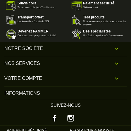
Suivis colis
Paiement sécurisé
Tracez votre colis jusqu'à sa livraison
100% sécurisé
Transport offert
Test produits
Livraison offerte à partir de 200€
Nous testons nos produits avant de vous les
proposer
Devenez PAMMER
Des spécialistes
Découvrez notre programme de fidélité
Une équipe expérimentée à votre écoute

NOTRE SOCIÉTÉ

NOS SERVICES

VOTRE COMPTE
INFORMATIONS
SUIVEZ-NOUS
Facebook
Instagram
PAIEMENT SÉCURISÉ
RECAPTCHA & GOOGLE