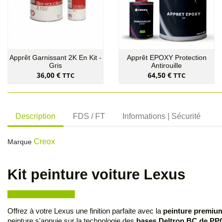
Apprêt Garnissant 2K En Kit -
Apprêt EPOXY Protection
Gris
Antirouille
Prix
Prix
36,00 €
64,50 €
TTC
TTC
Description
FDS / FT
Informations | Sécurité
Creox
Marque
Kit peinture voiture Lexus
Offrez à votre Lexus une finition parfaite avec la
peinture premiu
peinture s'appuie sur la technologie des
bases Deltron BC de PP