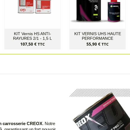
KIT Vernis HS ANTI-
KIT VERNIS UHS HAUTE
RAYURES 2/1 - 1,5 L
PERFORMANCE
Prix
Prix
107,50 €
55,90 €
TTC
TTC
m carrosserie CREOX
. Notre
G
, garantissant un fort pouvoir