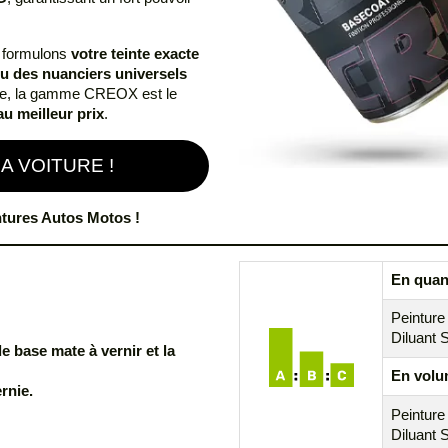
s formulons
votre teinte exacte
ou des nuanciers universels
de, la gamme CREOX est le
au meilleur prix
.
 VOITURE !
ntures Autos Motos !
En quant
Peinture
Diluant 
de base mate à vernir et la
En volu
rnie.
Peinture
Diluant 