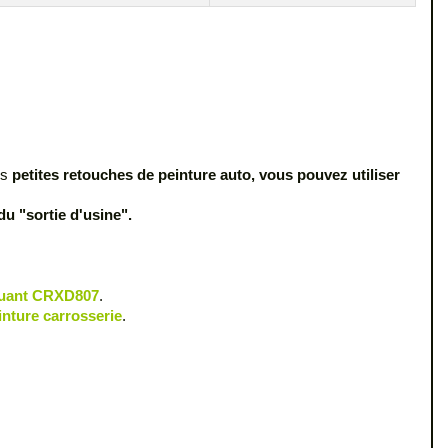
es
petites retouches de peinture auto, vous pouvez utiliser
u "sortie d'usine".
iluant CRXD807
.
inture carrosserie
.