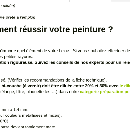
e diluée)
re prête à l'emploi)
ent réussir votre peinture ?
n’importe quel élément de votre Lexus. Si vous souhaitez effectuer d
s petites rayures.
tion rigoureuse. Suivez les conseils de nos experts pour un rend
sé. (Vérifier les recommandations de la fiche technique).
 bi-couche (à vernir) doit être diluée entre 20% et 30% avec
le d
ange, filtre, plaquette test…) dans notre
catégorie préparation pe
1.3 mm à 1.4 mm.
r couleurs métallisées et micas).
0°C).
 base devient totalement mate.