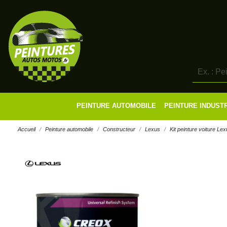
PEINTURE AUTOMOBILE
PEINTURE INDUST
Accueil
Peinture automobile
Constructeur
Lexus
Kit peinture voiture Lex