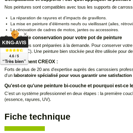
Nos peintures sont compatibles avec tous les supports de carrosseri
La réparation de rayures et d'impacts de gravillons.
La mise en peinture d'éléments neufs ou vieillissant (ailes, rétrov
La rénovation de cadres de motos, jantes ou accessoires.
Conseils de conservation pour votre pot de peinture
KING-AVIS
Nos peintures sont préparées à la demande. Pour conserver votre re
15°C et 25°C). Une peinture bien stockée peut être utilisée pour d
4.6 / 5
“Très bien”
L'engagement CREOX :
Forts de plus de 20 ans d'expertise auprès des carrossiers profes
d'un
laboratoire spécialisé pour vous garantir une satisfaction 
Qu'est-ce qu'une peinture bi-couche et pourquoi est-ce l
C'est un système professionnel en deux étapes : la première couc
(essence, rayures, UV).
Fiche technique