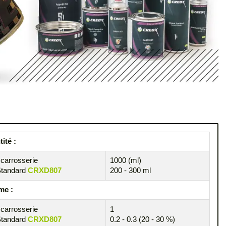
ité :
 carrosserie
1000 (ml)
Standard
CRXD807
200 - 300 ml
me :
 carrosserie
1
Standard
CRXD807
0.2 - 0.3 (20 - 30 %)