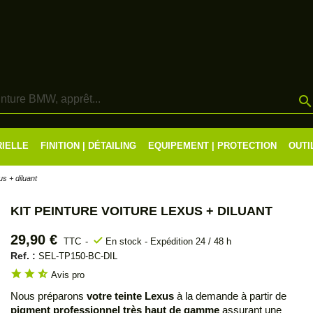
RIELLE
FINITION | DÉTAILING
EQUIPEMENT | PROTECTION
OUTI
us + diluant
KIT PEINTURE VOITURE LEXUS + DILUANT
29,90 €
check
TTC
En stock - Expédition 24 / 48 h
Ref. :
SEL-TP150-BC-DIL
star
star
star_half
Avis pro
Nous préparons
votre teinte Lexus
à la demande à partir de
pigment professionnel très haut de gamme
assurant une