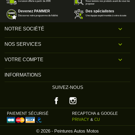
Livraison offerte à partir de 200€
Nous testons nos produits avant de vous les
proposer
Devenez PAMMER
Des spécialistes
Découvrez notre programme de fidélité
Une équipe expérimentée à votre écoute

NOTRE SOCIÉTÉ

NOS SERVICES

VOTRE COMPTE
INFORMATIONS
SUIVEZ-NOUS
Facebook
Instagram
PAIEMENT SÉCURISÉ
RECAPTCHA & GOOGLE
PRIVACY
&
CU
© 2026 - Peintures Autos Motos