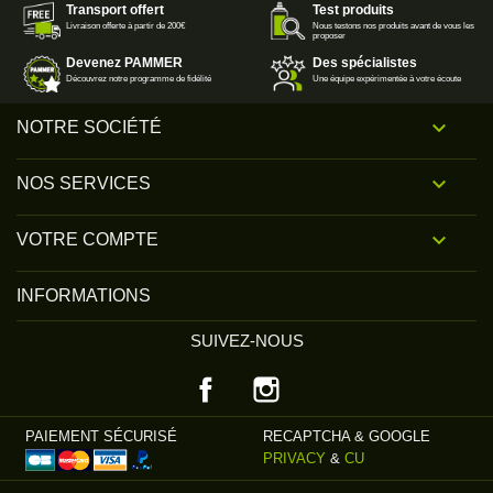
Transport offert
Test produits
Livraison offerte à partir de 200€
Nous testons nos produits avant de vous les
proposer
Devenez PAMMER
Des spécialistes
Découvrez notre programme de fidélité
Une équipe expérimentée à votre écoute

NOTRE SOCIÉTÉ

NOS SERVICES

VOTRE COMPTE
INFORMATIONS
SUIVEZ-NOUS
Facebook
Instagram
PAIEMENT SÉCURISÉ
RECAPTCHA & GOOGLE
PRIVACY
&
CU