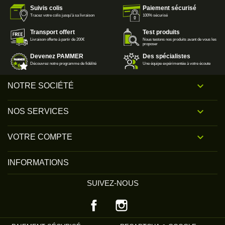
Suivis colis
Paiement sécurisé
Tracez votre colis jusqu'à sa livraison
100% sécurisé
Transport offert
Test produits
Livraison offerte à partir de 200€
Nous testons nos produits avant de vous les
proposer
Devenez PAMMER
Des spécialistes
Découvrez notre programme de fidélité
Une équipe expérimentée à votre écoute

NOTRE SOCIÉTÉ

NOS SERVICES

VOTRE COMPTE
INFORMATIONS
SUIVEZ-NOUS
Facebook
Instagram