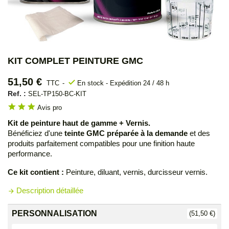
KIT COMPLET PEINTURE GMC
51,50 €
check
TTC
En stock - Expédition 24 / 48 h
Ref. :
SEL-TP150-BC-KIT
star
star
star
Avis pro
Kit de peinture haut de gamme + Vernis.
Bénéficiez d'une
teinte GMC préparée à la demande
et des
produits parfaitement compatibles pour une finition haute
performance.
Ce kit contient :
Peinture, diluant, vernis, durcisseur vernis.
Description détaillée
arrow_forward
PERSONNALISATION
(51,50 €)