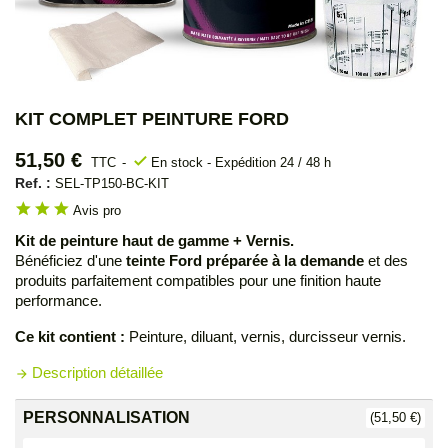
KIT COMPLET PEINTURE FORD
51,50 €
check
TTC
En stock - Expédition 24 / 48 h
Ref. :
SEL-TP150-BC-KIT
star
star
star
Avis pro
Kit de peinture haut de gamme + Vernis.
Bénéficiez d'une
teinte Ford préparée à la demande
et des
produits parfaitement compatibles pour une finition haute
performance.
Ce kit contient :
Peinture, diluant, vernis, durcisseur vernis.
Description détaillée
arrow_forward
PERSONNALISATION
(51,50 €)