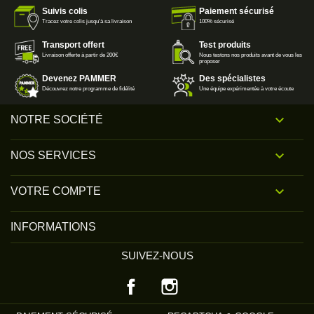
Suivis colis
Paiement sécurisé
Tracez votre colis jusqu'à sa livraison
100% sécurisé
Transport offert
Test produits
Livraison offerte à partir de 200€
Nous testons nos produits avant de vous les
proposer
Devenez PAMMER
Des spécialistes
Découvrez notre programme de fidélité
Une équipe expérimentée à votre écoute

NOTRE SOCIÉTÉ

NOS SERVICES

VOTRE COMPTE
INFORMATIONS
SUIVEZ-NOUS
Facebook
Instagram