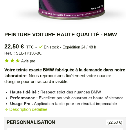
PEINTURE VOITURE HAUTE QUALITÉ - BMW
22,50 €
check
TTC
En stock - Expédition 24 / 48 h
Ref. :
SEL-TP150-BC
star
star
star_half
Avis pro
Votre teinte exacte BMW fabriquée à la demande dans notre
laboratoire
. Nous reproduisons fidèlement votre nuance
d'origine pour un raccord invisible.
Haute fidélité :
Respect strict des nuances BMW
Performance :
Excellent pouvoir couvrant et haute résistance
Usage Pro :
Application facile pour un résultat impeccable
Description détaillée
arrow_forward
PERSONNALISATION
(22,50 €)