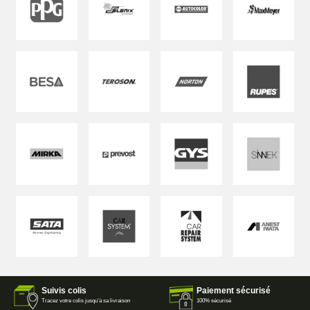
Suivis colis
Paiement sécurisé
Tracez votre colis jusqu'à sa livraison
100% sécurisé