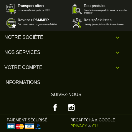
Transport offert
Test produits
Livraison offerte à partir de 200€
Nous testons nos produits avant de vous les
proposer
Devenez PAMMER
Des spécialistes
Découvrez notre programme de fidélité
Une équipe expérimentée à votre écoute

NOTRE SOCIÉTÉ

NOS SERVICES

VOTRE COMPTE
INFORMATIONS
SUIVEZ-NOUS
Facebook
Instagram
PAIEMENT SÉCURISÉ
RECAPTCHA & GOOGLE
PRIVACY
&
CU