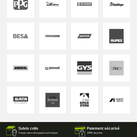
Suivis colis
Paiement sécurisé
Tracez votre colis jusqu'à sa livraison
100% sécurisé