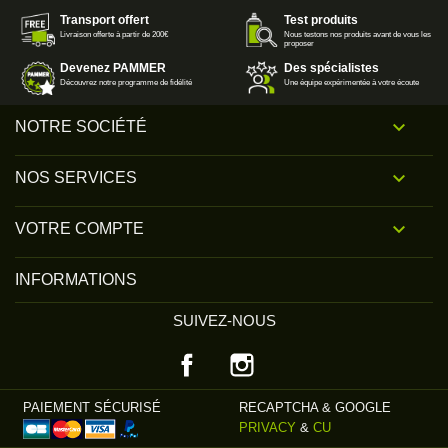
Transport offert
Test produits
Livraison offerte à partir de 200€
Nous testons nos produits avant de vous les
proposer
Devenez PAMMER
Des spécialistes
Découvrez notre programme de fidélité
Une équipe expérimentée à votre écoute

NOTRE SOCIÉTÉ

NOS SERVICES

VOTRE COMPTE
INFORMATIONS
SUIVEZ-NOUS
Facebook
Instagram
PAIEMENT SÉCURISÉ
RECAPTCHA & GOOGLE
PRIVACY
&
CU