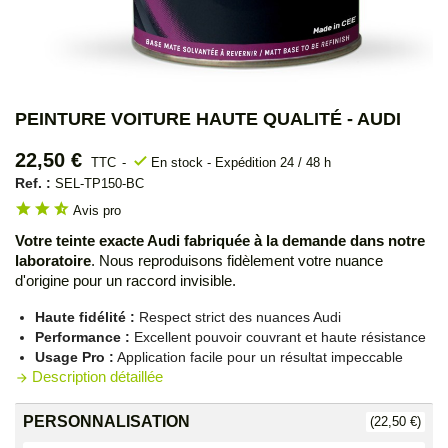
PEINTURE VOITURE HAUTE QUALITÉ - AUDI
22,50 €
check
TTC
En stock - Expédition 24 / 48 h
Ref. :
SEL-TP150-BC
star
star
star_half
Avis pro
Votre teinte exacte Audi fabriquée à la demande dans notre
laboratoire
. Nous reproduisons fidèlement votre nuance
d'origine pour un raccord invisible.
Haute fidélité :
Respect strict des nuances Audi
Performance :
Excellent pouvoir couvrant et haute résistance
Usage Pro :
Application facile pour un résultat impeccable
Description détaillée
arrow_forward
PERSONNALISATION
(22,50 €)