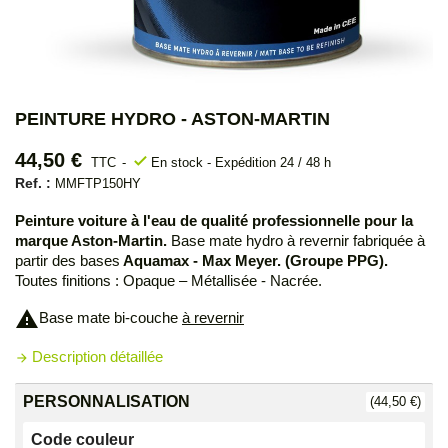
PEINTURE HYDRO - ASTON-MARTIN
44,50 €
check
TTC
En stock - Expédition 24 / 48 h
Ref. :
MMFTP150HY
Peinture voiture à l'eau de qualité professionnelle pour la
marque Aston-Martin.
Base mate hydro à revernir fabriquée à
partir des bases
Aquamax - Max Meyer. (Groupe PPG).
Toutes finitions : Opaque – Métallisée - Nacrée.
warning
Base mate bi-couche
à revernir
Description détaillée
arrow_forward
PERSONNALISATION
(44,50 €)
Code couleur