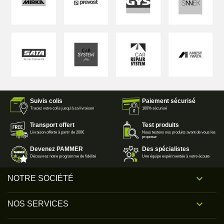
Suivis colis
Paiement sécurisé
Tracez votre colis jusqu'à sa livraison
100% sécurisé
Transport offert
Test produits
Livraison offerte à partir de 200€
Nous testons nos produits avant de vous les
proposer
Devenez PAMMER
Des spécialistes
Découvrez notre programme de fidélité
Une équipe expérimentée à votre écoute

NOTRE SOCIÉTÉ

NOS SERVICES