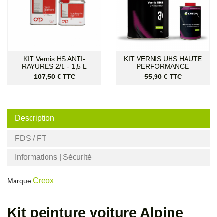
KIT Vernis HS ANTI-
KIT VERNIS UHS HAUTE
RAYURES 2/1 - 1,5 L
PERFORMANCE
Prix
Prix
107,50 €
55,90 €
TTC
TTC
Description
FDS / FT
Informations | Sécurité
Creox
Marque
Kit peinture voiture Alpine