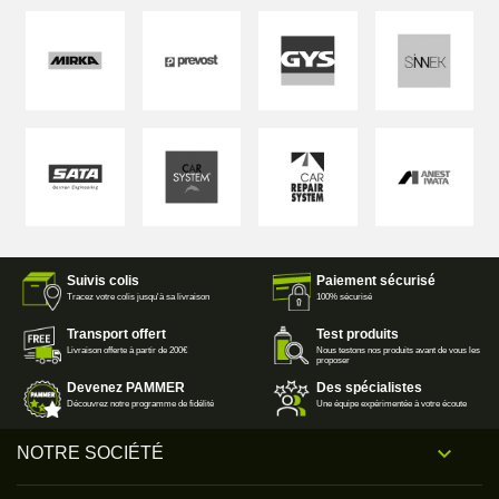
Suivis colis
Paiement sécurisé
Tracez votre colis jusqu'à sa livraison
100% sécurisé
Transport offert
Test produits
Livraison offerte à partir de 200€
Nous testons nos produits avant de vous les
proposer
Devenez PAMMER
Des spécialistes
Découvrez notre programme de fidélité
Une équipe expérimentée à votre écoute

NOTRE SOCIÉTÉ