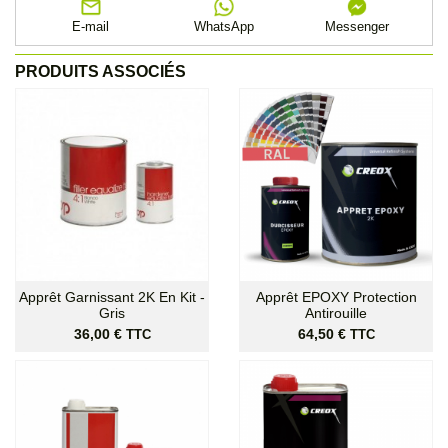
E-mail
WhatsApp
Messenger
PRODUITS ASSOCIÉS
Apprêt Garnissant 2K En Kit -
Apprêt EPOXY Protection
Gris
Antirouille
Prix
Prix
36,00 €
64,50 €
TTC
TTC