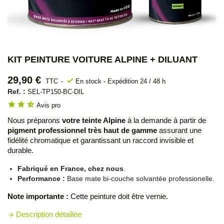
KIT PEINTURE VOITURE ALPINE + DILUANT
29,90 €
check
TTC
En stock - Expédition 24 / 48 h
Ref. :
SEL-TP150-BC-DIL
star
star
star_half
Avis pro
Nous préparons
votre teinte Alpine
à la demande à partir de
pigment professionnel très haut de gamme
assurant une
fidélité chromatique et garantissant un raccord invisible et
durable.
Fabriqué en France, chez nous
.
Performance :
Base mate bi-couche solvantée professionelle.
Note importante :
Cette peinture doit être vernie.
Description détaillée
arrow_forward