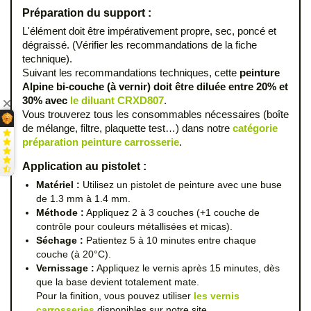
Préparation du support :
L'élément doit être impérativement propre, sec, poncé et
dégraissé. (Vérifier les recommandations de la fiche
technique).
Suivant les recommandations techniques, cette
peinture
Alpine bi-couche (à vernir) doit être diluée entre 20% et
30% avec
le diluant CRXD807
.
Vous trouverez tous les consommables nécessaires (boîte
de mélange, filtre, plaquette test…) dans notre
catégorie
préparation peinture carrosserie
.
Application au pistolet :
Matériel :
Utilisez un pistolet de peinture avec une buse
de 1.3 mm à 1.4 mm.
Méthode :
Appliquez 2 à 3 couches (+1 couche de
contrôle pour couleurs métallisées et micas).
Séchage :
Patientez 5 à 10 minutes entre chaque
couche (à 20°C).
Vernissage :
Appliquez le vernis après 15 minutes, dès
que la base devient totalement mate.
Pour la finition, vous pouvez utiliser
les vernis
carrosseries
disponibles sur notre site.