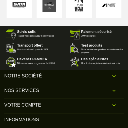
Suivis colis
Paiement sécurisé
Tracez votre colis jusqu'à sa livraison
100% sécurisé
Transport offert
Test produits
Livraison offerte à partir de 200€
Nous testons nos produits avant de vous les
proposer
Devenez PAMMER
Des spécialistes
Découvrez notre programme de fidélité
Une équipe expérimentée à votre écoute

NOTRE SOCIÉTÉ

NOS SERVICES

VOTRE COMPTE
INFORMATIONS