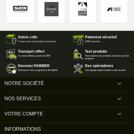
Suivis colis
Paiement sécurisé
Tracez votre colis jusqu'à sa livraison
100% sécurisé
Transport offert
Test produits
Livraison offerte à partir de 200€
Nous testons nos produits avant de vous les
proposer
Devenez PAMMER
Des spécialistes
Découvrez notre programme de fidélité
Une équipe expérimentée à votre écoute

NOTRE SOCIÉTÉ

NOS SERVICES

VOTRE COMPTE
INFORMATIONS