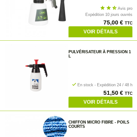
star
star
star_half
Avis pro
Expédition 10 jours ouvrés
Prix
75,00 €
TTC
VOIR DÉTAILS
PULVÉRISATEUR À PRESSION 1
L
check
En stock - Expédition 24 / 48 h
Prix
51,50 €
TTC
VOIR DÉTAILS
CHIFFON MICRO FIBRE - POILS
COURTS