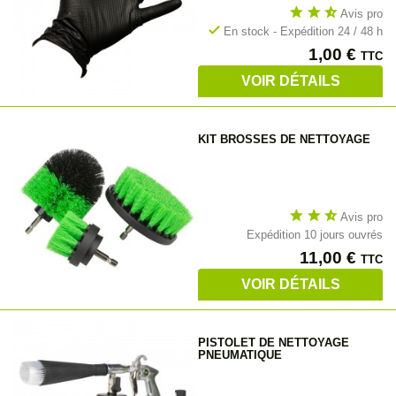
star
star
star_half
Avis pro
check
En stock - Expédition 24 / 48 h
Prix
1,00 €
TTC
VOIR DÉTAILS
KIT BROSSES DE NETTOYAGE
star
star
star_half
Avis pro
Expédition 10 jours ouvrés
Prix
11,00 €
TTC
VOIR DÉTAILS
PISTOLET DE NETTOYAGE
PNEUMATIQUE