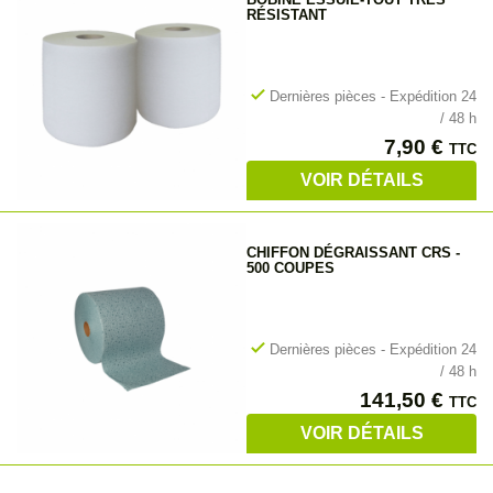
RÉSISTANT
check
Dernières pièces - Expédition 24
/ 48 h
Prix
7,90 €
TTC
VOIR DÉTAILS
CHIFFON DÉGRAISSANT CRS -
500 COUPES
check
Dernières pièces - Expédition 24
/ 48 h
Prix
141,50 €
TTC
VOIR DÉTAILS