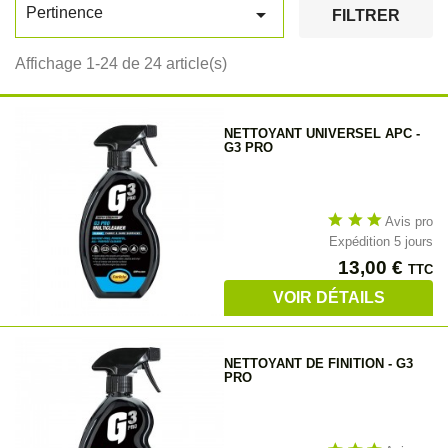

Pertinence
FILTRER
Affichage 1-24 de 24 article(s)
NETTOYANT UNIVERSEL APC -
G3 PRO
star
star
star
Avis pro
Expédition 5 jours
Prix
13,00 €
TTC
VOIR DÉTAILS
NETTOYANT DE FINITION - G3
PRO