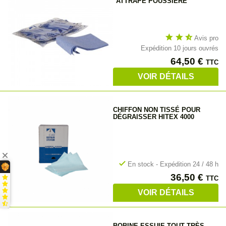
"ATTRAPE POUSSIÈRE"
star
star
star_half
Avis pro
Expédition 10 jours ouvrés
Prix
64,50 €
TTC
VOIR DÉTAILS
CHIFFON NON TISSÉ POUR
DÉGRAISSER HITEX 4000
check
En stock - Expédition 24 / 48 h
Prix
36,50 €
TTC
VOIR DÉTAILS
BOBINE ESSUIE-TOUT TRÈS