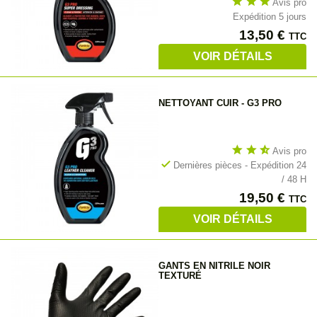
star
star
star
Avis pro
Expédition 5 jours
Prix
13,50 €
TTC
VOIR DÉTAILS
NETTOYANT CUIR - G3 PRO
star
star
star_half
Avis pro
check
Dernières pièces - Expédition 24
/ 48 H
Prix
19,50 €
TTC
VOIR DÉTAILS
GANTS EN NITRILE NOIR
TEXTURÉ