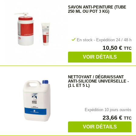
SAVON ANTI-PEINTURE (TUBE
250 ML OU POT 3 KG)
check
En stock - Expédition 24 / 48 h
Prix
10,50 €
TTC
VOIR DÉTAILS
NETTOYANT / DÉGRAISSANT
ANTI-SILICONE UNIVERSELLE -
(1 L ET 5 L)
Expédition 10 jours ouvrés
Prix
23,66 €
TTC
VOIR DÉTAILS