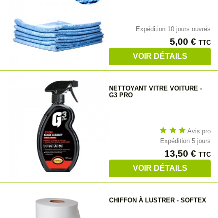
Expédition 10 jours ouvrés
Prix
5,00 €
TTC
VOIR DÉTAILS
NETTOYANT VITRE VOITURE -
G3 PRO
star
star
star
Avis pro
Expédition 5 jours
Prix
13,50 €
TTC
VOIR DÉTAILS
CHIFFON À LUSTRER - SOFTEX