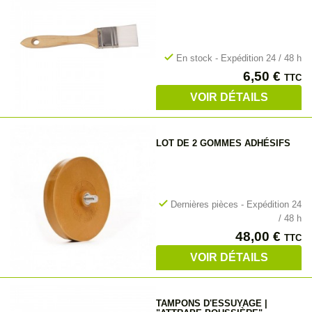
check
En stock - Expédition 24 / 48 h
Prix
6,50 €
TTC
VOIR DÉTAILS
LOT DE 2 GOMMES ADHÉSIFS
check
Dernières pièces - Expédition 24
/ 48 h
Prix
48,00 €
TTC
VOIR DÉTAILS
TAMPONS D'ESSUYAGE |