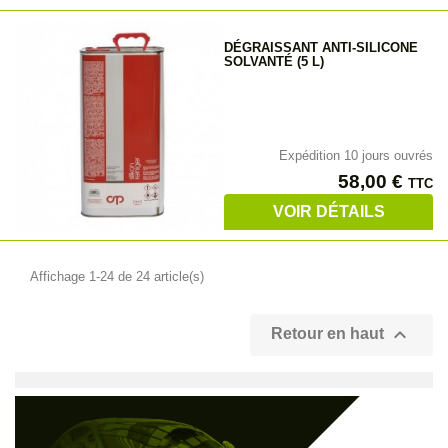
DÉGRAISSANT ANTI-SILICONE
SOLVANTÉ (5 L)
Expédition 10 jours ouvrés
Prix
58,00 €
TTC
VOIR DÉTAILS
Affichage 1-24 de 24 article(s)

Retour en haut