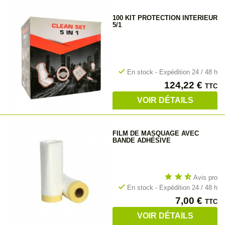
100 KIT PROTECTION INTERIEUR
5/1
check
En stock - Expédition 24 / 48 h
Prix
124,22 €
TTC
VOIR DÉTAILS
FILM DE MASQUAGE AVEC
BANDE ADHÉSIVE
star
star
star_half
Avis pro
check
En stock - Expédition 24 / 48 h
Prix
7,00 €
TTC
VOIR DÉTAILS