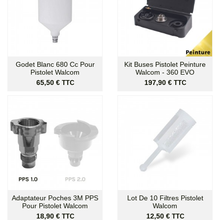
Godet Blanc 680 Cc Pour
Kit Buses Pistolet Peinture
Pistolet Walcom
Walcom - 360 EVO
Prix
Prix
65,50 €
197,90 €
TTC
TTC
Adaptateur Poches 3M PPS
Lot De 10 Filtres Pistolet
Pour Pistolet Walcom
Walcom
Prix
Prix
18,90 €
12,50 €
TTC
TTC