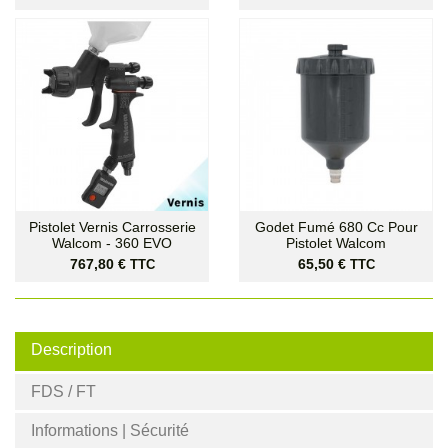
Pistolet Vernis Carrosserie
Godet Fumé 680 Cc Pour
Walcom - 360 EVO
Pistolet Walcom
Prix
Prix
767,80 €
65,50 €
TTC
TTC
Description
FDS / FT
Informations | Sécurité