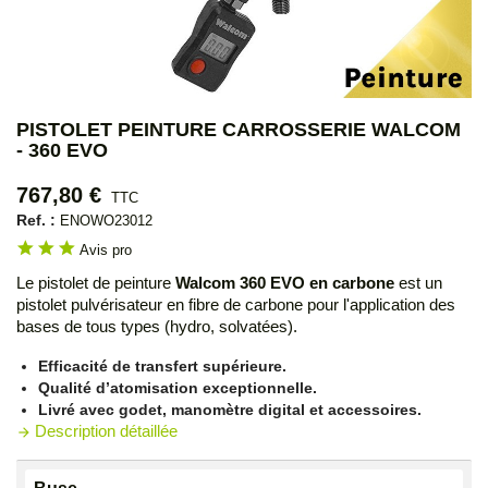
PISTOLET PEINTURE CARROSSERIE WALCOM
- 360 EVO
767,80 €
TTC
Ref. :
ENOWO23012
star
star
star
Avis pro
Le pistolet de peinture
Walcom 360 EVO en carbone
est un
pistolet pulvérisateur en fibre de carbone pour l'application des
bases de tous types (hydro, solvatées).
Efficacité de transfert supérieure.
Qualité d’atomisation exceptionnelle.
Livré avec godet, manomètre digital et accessoires.
Description détaillée
arrow_forward