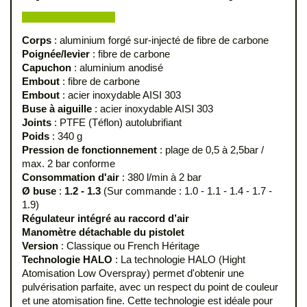
Corps
: aluminium forgé sur-injecté de fibre de carbone
Poignée/levier
: fibre de carbone
Capuchon
: aluminium anodisé
Embout
: fibre de carbone
Embout
: acier inoxydable AISI 303
Buse à aiguille
: acier inoxydable AISI 303
Joints
: PTFE (Téflon) autolubrifiant
Poids
: 340 g
Pression de fonctionnement
: plage de 0,5 à 2,5bar /
max. 2 bar conforme
Consommation d'air
: 380 l/min à 2 bar
Ø buse
:
1.2 - 1.3
(Sur commande : 1.0 - 1.1 - 1.4 - 1.7 -
1.9)
Régulateur intégré au raccord d’air
Manomètre détachable du pistolet
Version
: Classique ou French Héritage
Technologie HALO
: La technologie HALO (Hight
Atomisation Low Overspray) permet d'obtenir une
pulvérisation parfaite, avec un respect du point de couleur
et une atomisation fine. Cette technologie est idéale pour