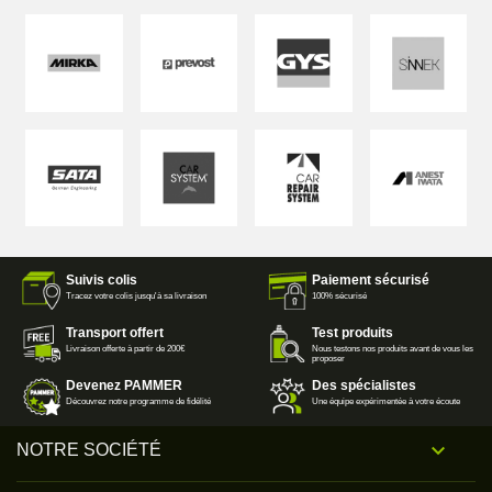
Suivis colis
Paiement sécurisé
Tracez votre colis jusqu'à sa livraison
100% sécurisé
Transport offert
Test produits
Livraison offerte à partir de 200€
Nous testons nos produits avant de vous les
proposer
Devenez PAMMER
Des spécialistes
Découvrez notre programme de fidélité
Une équipe expérimentée à votre écoute

NOTRE SOCIÉTÉ