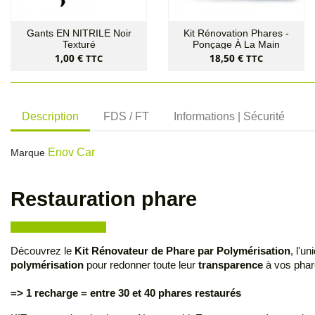
Gants EN NITRILE Noir
Kit Rénovation Phares -
Texturé
Ponçage À La Main
Prix
Prix
1,00 €
18,50 €
TTC
TTC
Description
FDS / FT
Informations | Sécurité
Enov Car
Marque
Restauration phare
Découvrez le
Kit Rénovateur de Phare par Polymérisation
, l'u
polymérisation
pour redonner toute leur
transparence
à vos phare
=> 1 recharge = entre 30 et 40 phares restaurés