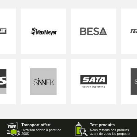
Transport offert
Test produits
Livraison offerte à partir de
Nous testons nos produits
200€
avant de vous les proposer