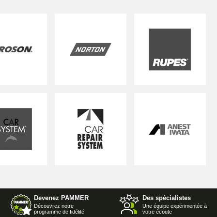
Devenez PAMMER
Des spécialistes
Découvrez notre
Une équipe expérimentée à
programme de fidélité
votre écoute