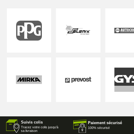
Suivis colis
Paiement sécurisé
Tracez votre colis jusqu'à
100% sécurisé
sa livraison