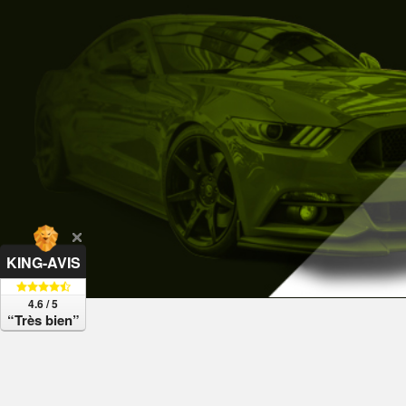
KING-AVIS
4.6 / 5
“Très bien”