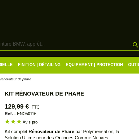
RIELLE
FINITION | DÉTAILING
EQUIPEMENT | PROTECTION
OUTI
t rénovateur de phare
KIT RÉNOVATEUR DE PHARE
129,99 €
TTC
Ref. :
ENO50116
star
star
star
Avis pro
Kit complet
Rénovateur de Phare
par Polymérisation, la
Solution Ultime pour des Optiques Comme Neuves.