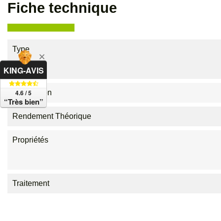
Fiche technique
Type
KING-AVIS
4.6 / 5
Application
“Très bien”
Rendement Théorique
Propriétés
Traitement