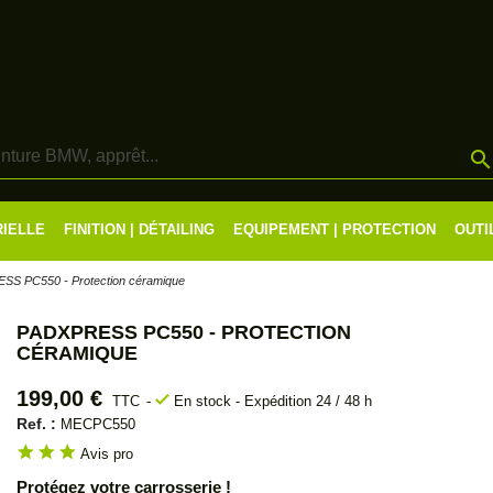
RIELLE
FINITION | DÉTAILING
EQUIPEMENT | PROTECTION
OUTI
S PC550 - Protection céramique
PADXPRESS PC550 - PROTECTION
CÉRAMIQUE
199,00 €
check
TTC
En stock - Expédition 24 / 48 h
Ref. :
MECPC550
star
star
star
Avis pro
Protégez votre carrosserie !