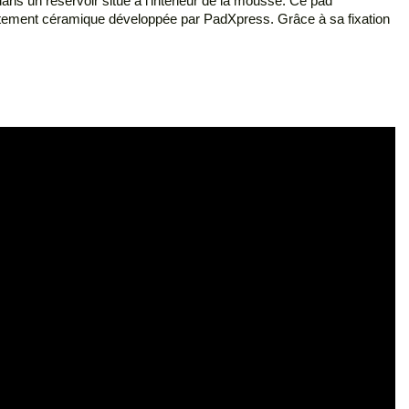
ans un réservoir situé à l'intérieur de la mousse. Ce pad
aitement céramique développée par PadXpress. Grâce à sa fixation