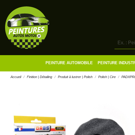
PEINTURE AUTOMOBILE
PEINTURE INDUST
Accueil
Finition | Détailing
Produit à lustrer | Polish
Polish | Cire
PADXPRES