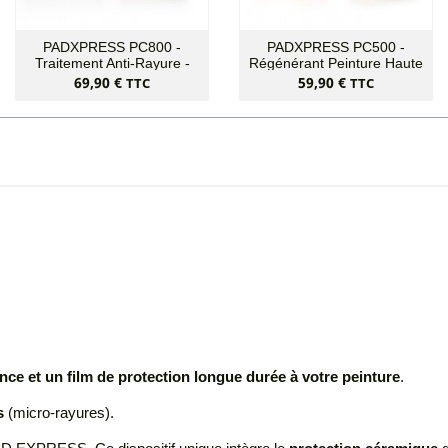
PADXPRESS PC800 -
PADXPRESS PC500 -
Traitement Anti-Rayure -
Régénérant Peinture Haute
Ultra-Cut
Performance
Prix
Prix
69,90 €
59,90 €
TTC
TTC
nce et un film de protection longue durée à votre peinture
.
s
(micro-rayures).