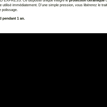
 PAD EXPRESS. Ce dispositif unique intègre le
protection céramique
d
e utilisé immédiatement. D'une simple pression, vous libérerez le tr
e polissage.
d pendant 1 an.