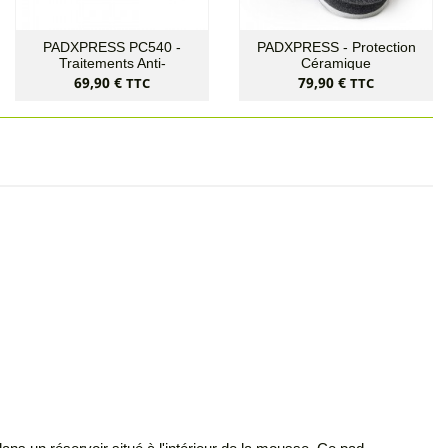
PADXPRESS PC540 -
PADXPRESS - Protection
Traitements Anti-
Céramique
Hologrammes
Prix
Prix
69,90 €
79,90 €
TTC
TTC