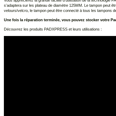
Vous apprécierez la grande facilité d'utilisation de la technologie
s'adaptera sur les plateau de diamètre 125MM. Le tampon peut êtr
velours/velcro, le tampon peut être connecté à tous les tampons d
Une fois la réparation terminée, vous pouvez stocker votre Pa
Découvrez les produits PADXPRESS et leurs utilisations :