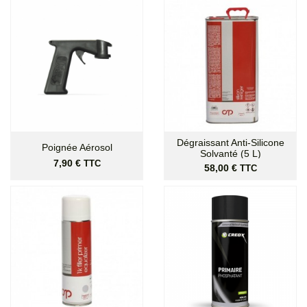
Dégraissant Anti-Silicone
Poignée Aérosol
Solvanté (5 L)
Prix
7,90 €
TTC
Prix
58,00 €
TTC