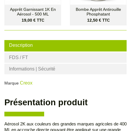
Apprêt Garnissant 1K En
Bombe Apprêt Antirouille
Aérosol - 500 ML
Phosphatant
Prix
Prix
19,00 €
12,50 €
TTC
TTC
Description
FDS / FT
Informations | Sécurité
Creox
Marque
Présentation produit
Aérosol 2K aux couleurs des grandes marques agricoles de 400
ML en accroche directe pouvant être appliqué sur une grande