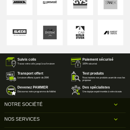
Suivis colis
Paiement sécurisé
Tracez votre colis jusqu'à sa livraison
100% sécurisé
Transport offert
Test produits
Livraison offerte à partir de 200€
Nous testons nos produits avant de vous les
proposer
Devenez PAMMER
Des spécialistes
Découvrez notre programme de fidélité
Une équipe expérimentée à votre écoute

NOTRE SOCIÉTÉ

NOS SERVICES