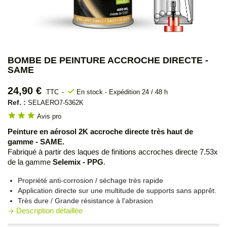
BOMBE DE PEINTURE ACCROCHE DIRECTE -
SAME
24,90 €
check
TTC
En stock - Expédition 24 / 48 h
Ref. :
SELAERO7-5362K
star
star
star
Avis pro
Peinture en aérosol 2K accroche directe très haut de
gamme - SAME.
Fabriqué à partir des laques de finitions accroches directe 7.53x
de la gamme
Selemix - PPG
.
Propriété anti-corrosion / séchage très rapide
Application directe sur une multitude de supports sans apprêt.
Très dure / Grande résistance à l'abrasion
Description détaillée
arrow_forward