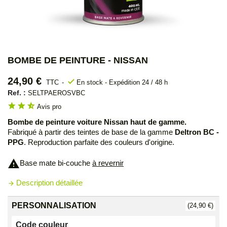
BOMBE DE PEINTURE - NISSAN
24,90 €
check
TTC
En stock - Expédition 24 / 48 h
Ref. :
SELTPAEROSVBC
star
star
star_half
Avis pro
Bombe de peinture voiture Nissan haut de gamme.
Fabriqué à partir des teintes de base de la gamme
Deltron BC -
PPG
. Reproduction parfaite des couleurs d'origine.
warning
Base mate bi-couche
à revernir
Description détaillée
arrow_forward
PERSONNALISATION
(24,90 €)
Code couleur