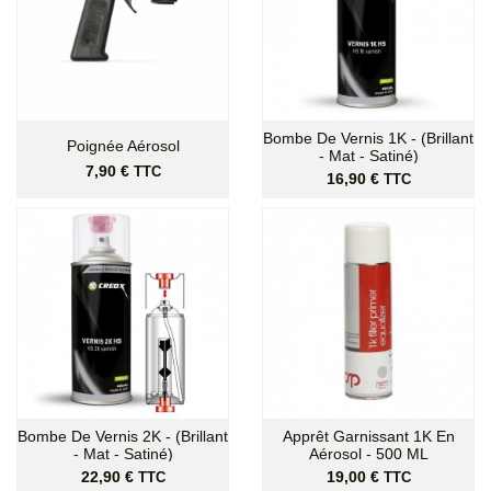
Bombe De Vernis 1K - (Brillant
Poignée Aérosol
- Mat - Satiné)
Prix
7,90 €
TTC
Prix
16,90 €
TTC
Bombe De Vernis 2K - (Brillant
Apprêt Garnissant 1K En
- Mat - Satiné)
Aérosol - 500 ML
Prix
Prix
22,90 €
19,00 €
TTC
TTC