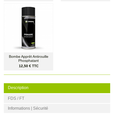
Bombe Apprêt Antirouille
Phosphatant
Prix
12,50 €
TTC
Description
FDS / FT
Informations | Sécurité