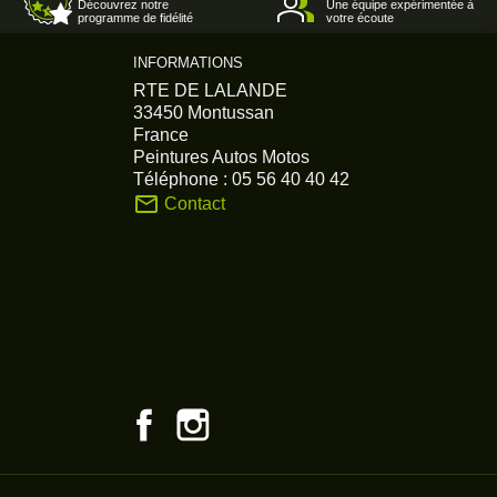
Découvrez notre
Une équipe expérimentée à
programme de fidélité
votre écoute
INFORMATIONS
RTE DE LALANDE
33450 Montussan
France
Peintures Autos Motos
Téléphone :
05 56 40 40 42
mail_outline
Contact
Facebook
Instagram