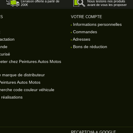
Livraison offerte à partir de
Nous testons nos produits
200€
avant de vous les proposer
ES
VOTRE COMPTE
Informations personnelles
t
Commandes
actation
Adresses
ande
Bons de réduction
urisé
eter chez Peintures Autos Motos
 marque de distributeur
Peintures Autos Motos
herche code couleur véhicule
réalisations
RECAPTCHA & GOOGLE