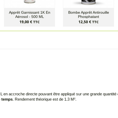
Apprêt Garnissant 1K En
Bombe Apprêt Antirouille
Aérosol - 500 ML
Phosphatant
Prix
Prix
19,00 €
12,50 €
TTC
TTC
en accroche directe pouvant être appliqué sur une grande quantité 
e temps
. Rendement théorique est de 1.3 M².