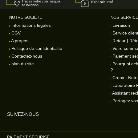
Tracez votre colis jusqu'à
100% sécurisé
sa livraison
NOTRE SOCIÉTÉ
NOS SERVIC
Informations légales
Livraison
CGV
Service clien
A propos
Retour | Rétr
Politique de confidentialité
Votre comm
Contactez-nous
Paiement séc
plan du site
Pourquoi ach
?
Creox - Notre
Laboratoire 
Assistant rec
Partagez vos 
SUIVEZ-NOUS
PAIEMENT SÉCURISÉ