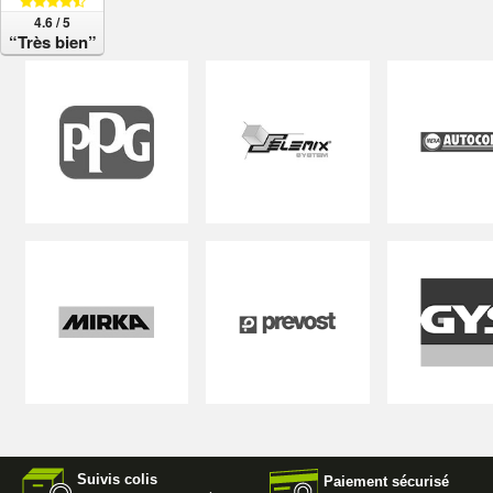
4.6 / 5
“Très bien”
Suivis colis
Paiement sécurisé