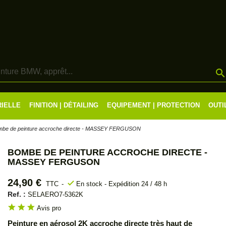
RIELLE
FINITION | DÉTAILING
EQUIPEMENT | PROTECTION
OUTI
mbe de peinture accroche directe - MASSEY FERGUSON
BOMBE DE PEINTURE ACCROCHE DIRECTE -
MASSEY FERGUSON
24,90 €
check
TTC
En stock - Expédition 24 / 48 h
Ref. :
SELAERO7-5362K
star
star
star
Avis pro
Peinture en aérosol 2K accroche directe très haut de