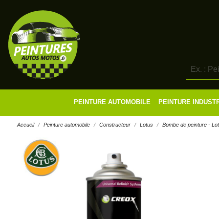
PEINTURE AUTOMOBILE
PEINTURE INDUST
Accueil
Peinture automobile
Constructeur
Lotus
Bombe de peinture - Lo