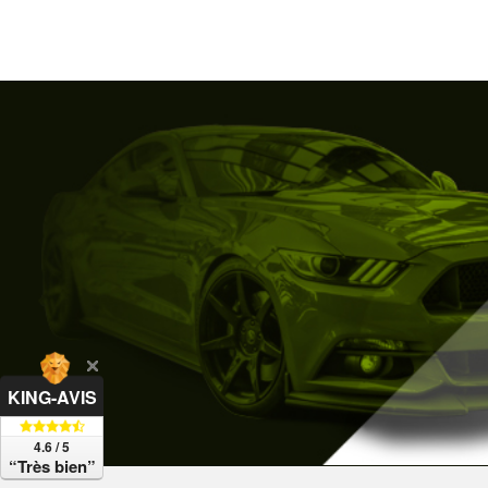
KING-AVIS
4.6 / 5
“Très bien”