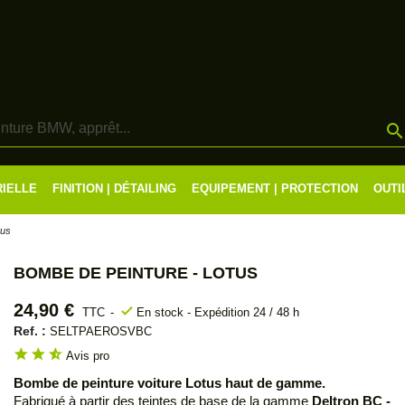
RIELLE
FINITION | DÉTAILING
EQUIPEMENT | PROTECTION
OUTI
tus
BOMBE DE PEINTURE - LOTUS
24,90 €
check
TTC
En stock - Expédition 24 / 48 h
Ref. :
SELTPAEROSVBC
star
star
star_half
Avis pro
Bombe de peinture voiture Lotus haut de gamme.
Fabriqué à partir des teintes de base de la gamme
Deltron BC -