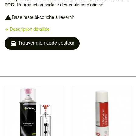
PPG
. Reproduction parfaite des couleurs d'origine.
warning
Base mate bi-couche
à revernir
Description détaillée
arrow_forward
directions_car
Trouver mon code couleur