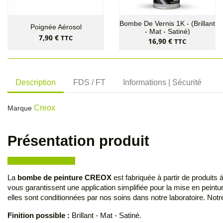
Bombe De Vernis 1K - (Brillant
Poignée Aérosol
- Mat - Satiné)
Prix
7,90 €
TTC
Prix
16,90 €
TTC
Description
FDS / FT
Informations | Sécurité
Creox
Marque
Présentation produit
La
bombe de peinture CREOX
est fabriquée à partir de produits
vous garantissent une application simplifiée pour la mise en pein
elles sont conditionnées par nos soins dans notre laboratoire. Not
Finition possible :
Brillant - Mat - Satiné.