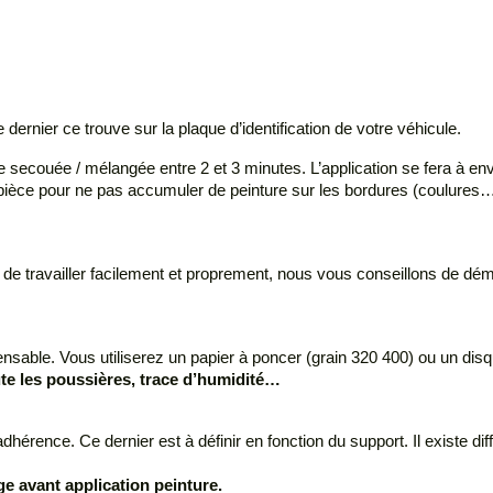
rnier ce trouve sur la plaque d’identification de votre véhicule.
 secouée / mélangée entre 2 et 3 minutes. L’application se fera à env
e la pièce pour ne pas accumuler de peinture sur les bordures (coulu
in de travailler facilement et proprement, nous vous conseillons de 
nsable. Vous utiliserez un papier à poncer (grain 320 400) ou un disqu
oute les poussières, trace d’humidité…
’adhérence. Ce dernier est à définir en fonction du support. Il existe dif
ge avant application peinture.