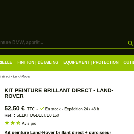
RIELLE
FINITION | DÉTAILING
EQUIPEMENT | PROTECTION
OUTI
ant direct - Land-Rover
KIT PEINTURE BRILLANT DIRECT - LAND-
ROVER
52,50 €
check
TTC
En stock - Expédition 24 / 48 h
Ref. :
SELKITDGDELT/E0.150
star
star
star_half
Avis pro
Kit peinture Land-Rover brillant direct + durcisseur