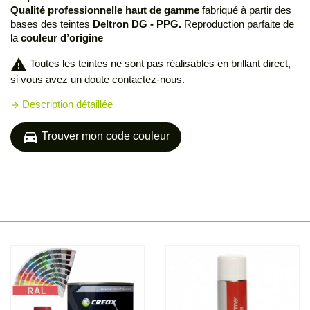
Qualité professionnelle haut de gamme
fabriqué à partir des
bases des teintes
Deltron DG - PPG.
Reproduction parfaite de
la
couleur d’origine
warning
Toutes les teintes ne sont pas réalisables en brillant direct,
si vous avez un doute contactez-nous.
Description détaillée
arrow_forward
directions_car
Trouver mon code couleur