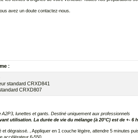
i vous avez un doute contactez-nous.
me :
e
eur standard CRXD841
 standard CRXD807
ue A2P3, lunettes et gants. Destiné uniquement aux professionnels
vant utilisation. La durée de vie du mélange (à 20°C) est de +- 6 
cé et dégraissé. , Appliquer en 1 couche légère, attendre 5 minutes p
re accélérateur 6-550.