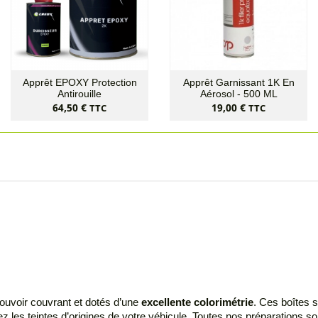
Apprêt EPOXY Protection
Apprêt Garnissant 1K En
Antirouille
Aérosol - 500 ML
Prix
Prix
64,50 €
19,00 €
TTC
TTC
 pouvoir couvrant et dotés d’une
excellente colorimétrie
. Ces boîtes s
 les teintes d’origines de votre véhicule. Toutes nos préparations so