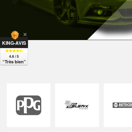
KING-AVIS
4.6 / 5
“Très bien”