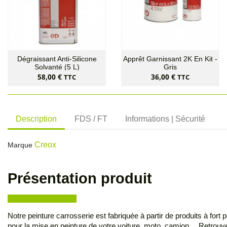
Dégraissant Anti-Silicone
Apprêt Garnissant 2K En Kit -
Solvanté (5 L)
Gris
Prix
Prix
58,00 €
36,00 €
TTC
TTC
Description
FDS / FT
Informations | Sécurité
Creox
Marque
Présentation produit
Notre peinture carrosserie est fabriquée à partir de produits à fort
pour la mise en peinture de votre voiture, moto, camion… Retrouvez