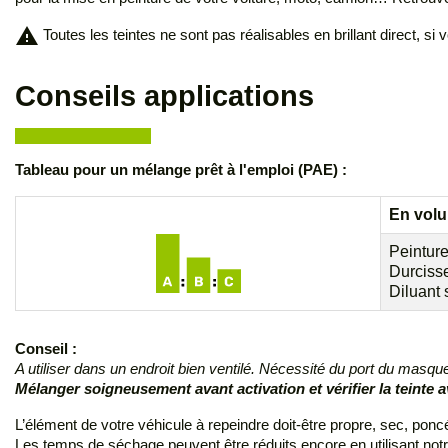
warning
Toutes les teintes ne sont pas réalisables en brillant direct, s
Conseils applications
Tableau pour un mélange
prêt à l'emploi (PAE)
:
En volu
Peintur
Durciss
Diluant
Conseil :
A utiliser dans un endroit bien ventilé. Nécessité du port du masq
Mélanger soigneusement avant activation et vérifier la teinte a
L’élément de votre véhicule à repeindre doit-être propre, sec, pon
Les temps de séchage peuvent être réduits encore en utilisant not