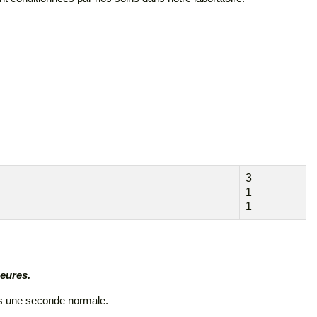
3
1
1
heures.
uis une seconde normale.