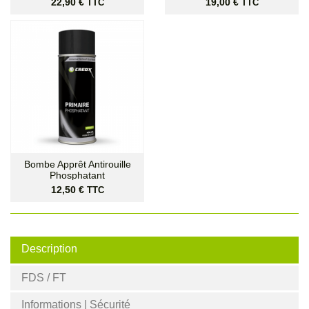
Prix
Prix
22,90 €
19,00 €
TTC
TTC
Bombe Apprêt Antirouille
Phosphatant
Prix
12,50 €
TTC
Description
FDS / FT
Informations | Sécurité