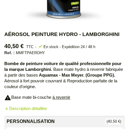
AÉROSOL PEINTURE HYDRO - LAMBORGHINI
40,50 €
check
TTC
En stock - Expédition 24 / 48 h
Ref. :
MMFTPAEROHY
Bombe de peinture voiture de qualité professionnelle pour
la marque Lamborghini.
Base mate hydro à revernir fabriquée
à partir des bases
Aquamax - Max Meyer. (Groupe PPG).
Aérosol à fort pouvoir couvrant & Reproduction parfaite de la
couleur d’origine.
warning
Base mate bi-couche
à revernir
Description détaillée
arrow_forward
PERSONNALISATION
(40,50 €)