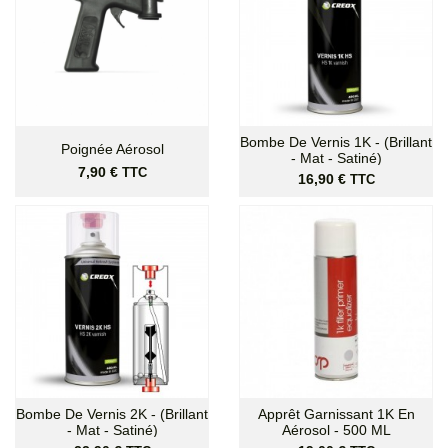
Bombe De Vernis 1K - (Brillant
Poignée Aérosol
- Mat - Satiné)
Prix
7,90 €
TTC
Prix
16,90 €
TTC
Bombe De Vernis 2K - (Brillant
Apprêt Garnissant 1K En
- Mat - Satiné)
Aérosol - 500 ML