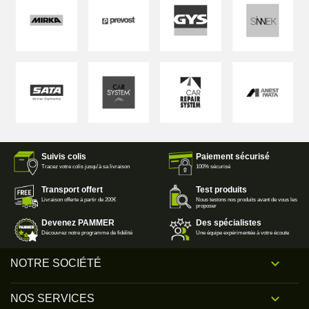
Suivis colis
Paiement sécurisé
Tracez votre colis jusqu'à sa livraison
100% sécurisé
Transport offert
Test produits
Livraison offerte à partir de 200€
Nous testons nos produits avant de vous les
proposer
Devenez PAMMER
Des spécialistes
Découvrez notre programme de fidélité
Une équipe expérimentée à votre écoute

NOTRE SOCIÉTÉ

NOS SERVICES