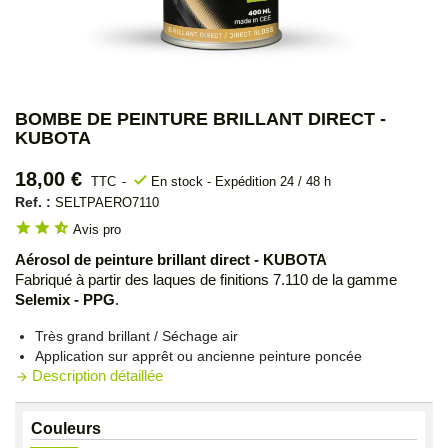
BOMBE DE PEINTURE BRILLANT DIRECT -
KUBOTA
18,00 €
check
TTC
En stock - Expédition 24 / 48 h
Ref. :
SELTPAERO7110
star
star
star_half
Avis pro
Aérosol de peinture brillant direct - KUBOTA
Fabriqué à partir des laques de finitions 7.110 de la gamme
Selemix - PPG
.
Très grand brillant / Séchage air
Application sur apprêt ou ancienne peinture poncée
Description détaillée
arrow_forward
Couleurs