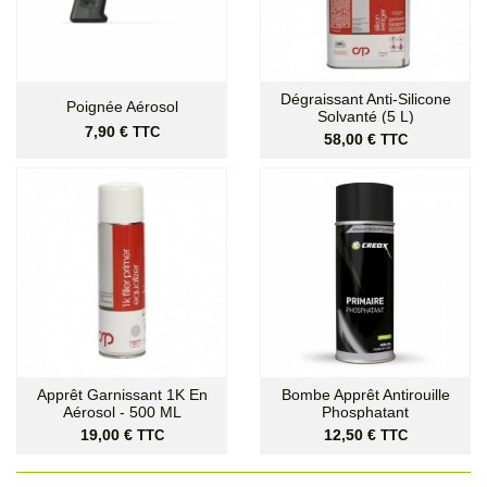
Dégraissant Anti-Silicone
Poignée Aérosol
Solvanté (5 L)
Prix
7,90 €
TTC
Prix
58,00 €
TTC
Apprêt Garnissant 1K En
Bombe Apprêt Antirouille
Aérosol - 500 ML
Phosphatant
Prix
Prix
19,00 €
12,50 €
TTC
TTC