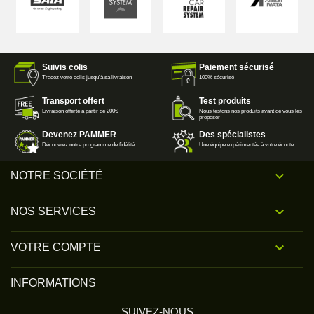
Suivis colis
Paiement sécurisé
Tracez votre colis jusqu'à sa livraison
100% sécurisé
Transport offert
Test produits
Livraison offerte à partir de 200€
Nous testons nos produits avant de vous les
proposer
Devenez PAMMER
Des spécialistes
Découvrez notre programme de fidélité
Une équipe expérimentée à votre écoute

NOTRE SOCIÉTÉ

NOS SERVICES

VOTRE COMPTE
INFORMATIONS
SUIVEZ-NOUS