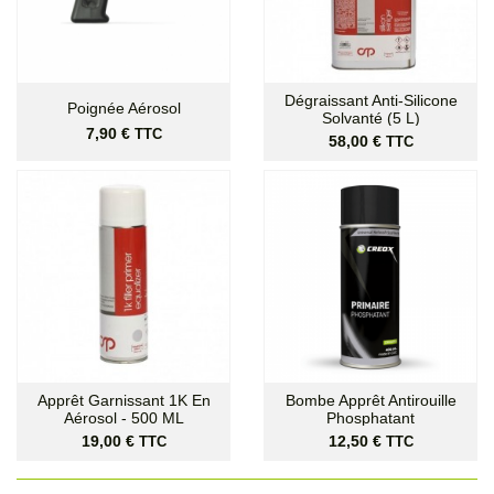
Dégraissant Anti-Silicone
Poignée Aérosol
Solvanté (5 L)
Prix
7,90 €
TTC
Prix
58,00 €
TTC
Apprêt Garnissant 1K En
Bombe Apprêt Antirouille
Aérosol - 500 ML
Phosphatant
Prix
Prix
19,00 €
12,50 €
TTC
TTC