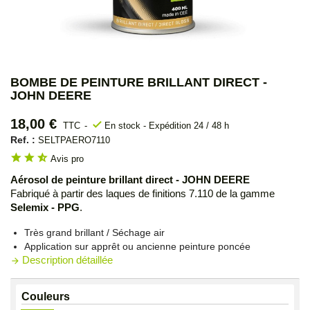
BOMBE DE PEINTURE BRILLANT DIRECT -
JOHN DEERE
18,00 €
check
TTC
En stock - Expédition 24 / 48 h
Ref. :
SELTPAERO7110
star
star
star_half
Avis pro
Aérosol de peinture brillant direct - JOHN DEERE
Fabriqué à partir des laques de finitions 7.110 de la gamme
Selemix - PPG
.
Très grand brillant / Séchage air
Application sur apprêt ou ancienne peinture poncée
Description détaillée
arrow_forward
Couleurs