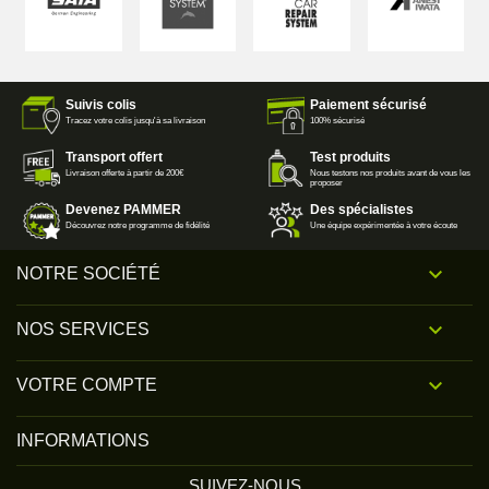
Suivis colis
Paiement sécurisé
Tracez votre colis jusqu'à sa livraison
100% sécurisé
Transport offert
Test produits
Livraison offerte à partir de 200€
Nous testons nos produits avant de vous les
proposer
Devenez PAMMER
Des spécialistes
Découvrez notre programme de fidélité
Une équipe expérimentée à votre écoute

NOTRE SOCIÉTÉ

NOS SERVICES

VOTRE COMPTE
INFORMATIONS
SUIVEZ-NOUS