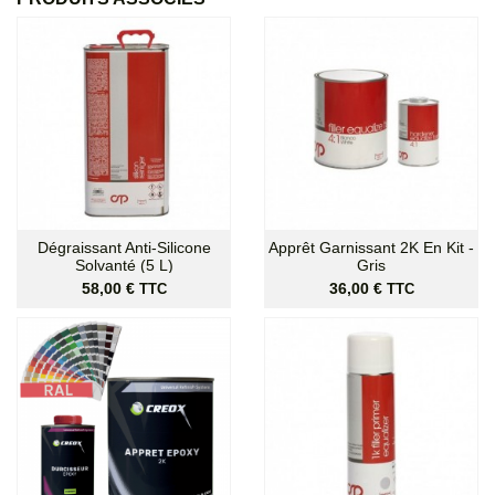
Dégraissant Anti-Silicone
Apprêt Garnissant 2K En Kit -
Solvanté (5 L)
Gris
Prix
Prix
58,00 €
36,00 €
TTC
TTC