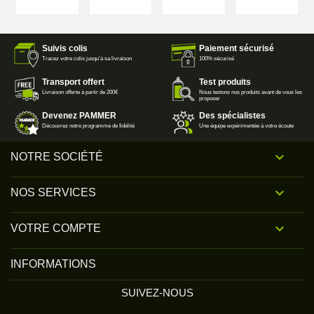
Suivis colis
Paiement sécurisé
Tracez votre colis jusqu'à sa livraison
100% sécurisé
Transport offert
Test produits
Livraison offerte à partir de 200€
Nous testons nos produits avant de vous les
proposer
Devenez PAMMER
Des spécialistes
Découvrez notre programme de fidélité
Une équipe expérimentée à votre écoute

NOTRE SOCIÉTÉ

NOS SERVICES

VOTRE COMPTE
INFORMATIONS
SUIVEZ-NOUS