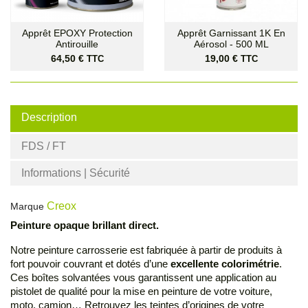
Apprêt EPOXY Protection
Apprêt Garnissant 1K En
Antirouille
Aérosol - 500 ML
Prix
Prix
64,50 €
19,00 €
TTC
TTC
Description
FDS / FT
Informations | Sécurité
Creox
Marque
Peinture opaque brillant direct
.
Notre peinture carrosserie est fabriquée à partir de produits à
fort pouvoir couvrant et dotés d’une
excellente colorimétrie
.
Ces boîtes solvantées vous garantissent une application au
pistolet de qualité pour la mise en peinture de votre voiture,
moto, camion… Retrouvez les teintes d’origines de votre