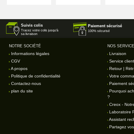
Suivis colis
Paiement sécurisé
Tracez votre colis jusqu'à
100% sécurisé
sa livraison
NOTRE SOCIÉTÉ
NOS SERVIC
Informations légales
Livraison
CGV
Service clien
A propos
Retour | Rétr
Politique de confidentialité
Votre comm
Contactez-nous
Paiement séc
plan du site
Pourquoi ach
?
Creox - Notre
Laboratoire 
Assistant rec
Partagez vos 