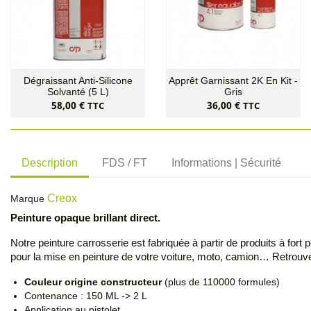
Dégraissant Anti-Silicone
Apprêt Garnissant 2K En Kit -
Solvanté (5 L)
Gris
Prix
Prix
58,00 €
36,00 €
TTC
TTC
Description
FDS / FT
Informations | Sécurité
Creox
Marque
Peinture opaque brillant direct
.
Notre peinture carrosserie est fabriquée à partir de produits à fort
pour la mise en peinture de votre voiture, moto, camion… Retrouve
Couleur origine constructeur
(plus de 110000 formules)
Contenance : 150 ML -> 2 L
Application au pistolet