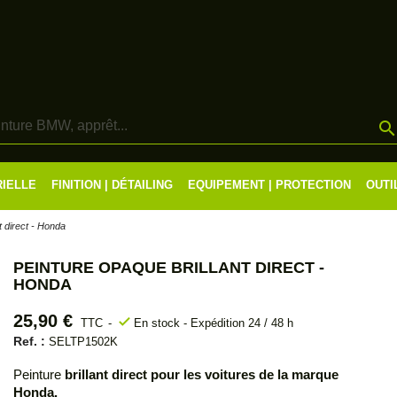
RIELLE
FINITION | DÉTAILING
EQUIPEMENT | PROTECTION
OUTI
t direct - Honda
PEINTURE OPAQUE BRILLANT DIRECT -
HONDA
25,90 €
check
TTC
En stock - Expédition 24 / 48 h
Ref. :
SELTP1502K
Peinture
brillant direct pour les voitures de la marque
Honda.