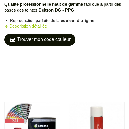
Qualité professionnelle haut de gamme
fabriqué à partir des
bases des teintes
Deltron DG - PPG
Reproduction parfaite de la
couleur d’origine
Description détaillée
arrow_forward
directions_car
Trouver mon code couleur