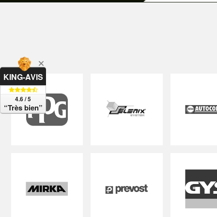
KING-AVIS
4.6 / 5
“Très bien”