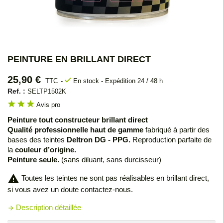
PEINTURE EN BRILLANT DIRECT
25,90 €
check
TTC
En stock - Expédition 24 / 48 h
Ref. :
SELTP1502K
star
star
star
Avis pro
Peinture tout constructeur brillant direct
Qualité professionnelle haut de gamme
fabriqué à partir des
bases des teintes
Deltron DG - PPG.
Reproduction parfaite de
la
couleur d’origine.
Peinture seule.
(sans diluant, sans durcisseur)
warning
Toutes les teintes ne sont pas réalisables en brillant direct,
si vous avez un doute contactez-nous.
Description détaillée
arrow_forward