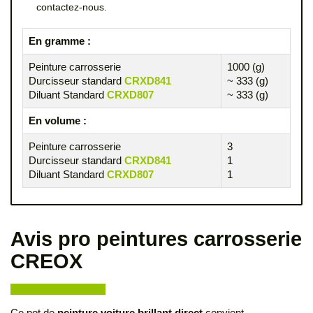
contactez-nous.
En gramme :
Peinture carrosserie
1000 (g)
Durcisseur standard
CRXD841
~ 333 (g)
Diluant Standard
CRXD807
~ 333 (g)
En volume :
Peinture carrosserie
3
Durcisseur standard
CRXD841
1
Diluant Standard
CRXD807
1
Avis pro peintures carrosserie
CREOX
Ce pot de
peinture voiture brillant direct
convient