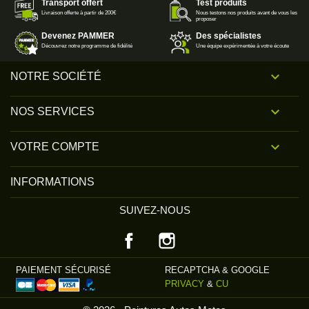
Transport offert
Test produits
Livraison offerte à partir de 200€
Nous testons nos produits avant de vous les
proposer
Devenez PAMMER
Des spécialistes
Découvrez notre programme de fidélité
Une équipe expérimentée à votre écoute

NOTRE SOCIÉTÉ

NOS SERVICES

VOTRE COMPTE
INFORMATIONS
SUIVEZ-NOUS
Facebook
Instagram
PAIEMENT SÉCURISÉ
RECAPTCHA & GOOGLE
PRIVACY
&
CU