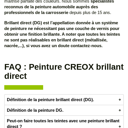
maîtrise parfaite des couleurs. Nous sommes
spécialistes
reconnus de la peinture automobile auprès des
professionnels de la carrosserie
depuis plus de 15 ans.
Brillant direct (DG) est l’appellation donnée à un système
de peinture ne nécessitant pas une couche de vernis
pour
obtenir une finition brillante. A noter que toutes les teintes
ne sont pas réalisables en brillant direct (métallisée,
nacrée,...), si vous avez un doute contactez-nous.
FAQ : Peinture CREOX brillant
direct
Définition de la peinture brillant direct (DG).
La peinture brillant direct (DG) est une couche de finition à
Définition de la peinture DG.
deux composants (durcisseur). Elle est conçue pour offrir
DG est l'acronyme de Direct Gloss, qui signifie brillant direct.
Peut-on faire toutes les teintes avec une peinture brillant
une finition brillante et durable sans nécessiter une couche
Les peinture DG sont dont des peintures en brillant direct..
direct ?
de vernis supplémentaire. Idéale pour les réparations et