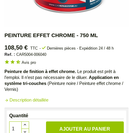
PEINTURE EFFET CHROME - 750 ML
108,50 €
check
TTC
Dernières pièces - Expédition 24 / 48 h
Ref. :
CAR5004-006040
star
star
star_half
Avis pro
Peinture de finition à effet chrome.
Le produit est prêt à
l’emploi. Il n’est pas nécessaire de le diluer.
Application en
système tri-couches
(Peinture noire / Peinture effet chrome /
Vernis)
Description détaillée
arrow_forward
Quantité
AJOUTER AU PANIER