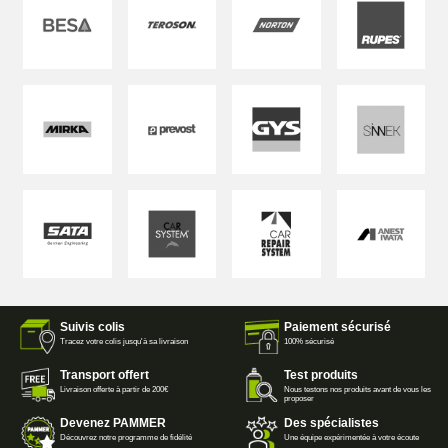
Suivis colis
Paiement sécurisé
Tracez votre colis jusqu'à sa livraison
100% sécurisé
Transport offert
Test produits
Livraison offerte à partir de 200€
Nous testons nos produits avant de vous les
proposer
Devenez PAMMER
Des spécialistes
Découvrez notre programme de fidélité
Une équipe expérimentée à votre écoute