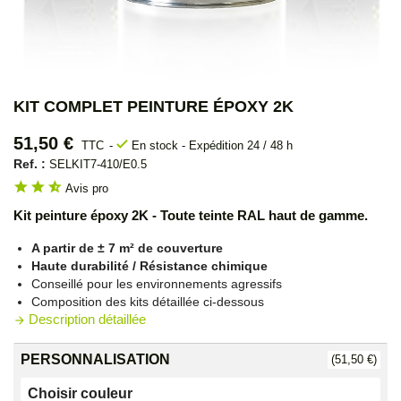
KIT COMPLET PEINTURE ÉPOXY 2K
51,50 €
check
TTC
En stock - Expédition 24 / 48 h
Ref. :
SELKIT7-410/E0.5
star
star
star_half
Avis pro
Kit peinture époxy 2K - Toute teinte RAL haut de gamme.
A partir de
± 7 m² de couverture
Haute durabilité / Résistance chimique
Conseillé pour les environnements agressifs
Composition des kits détaillée ci-dessous
Description détaillée
arrow_forward
PERSONNALISATION
(51,50 €)
Choisir couleur