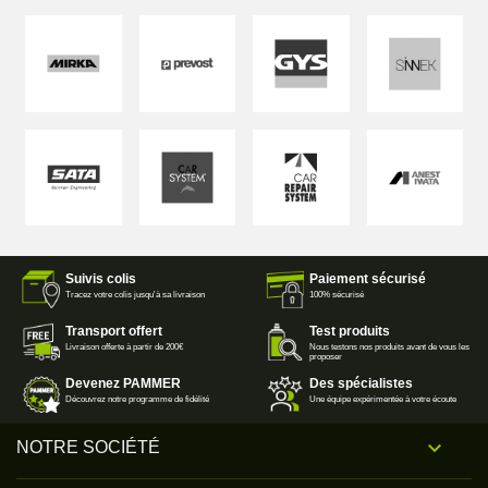
Suivis colis
Paiement sécurisé
Tracez votre colis jusqu'à sa livraison
100% sécurisé
Transport offert
Test produits
Livraison offerte à partir de 200€
Nous testons nos produits avant de vous les
proposer
Devenez PAMMER
Des spécialistes
Découvrez notre programme de fidélité
Une équipe expérimentée à votre écoute

NOTRE SOCIÉTÉ