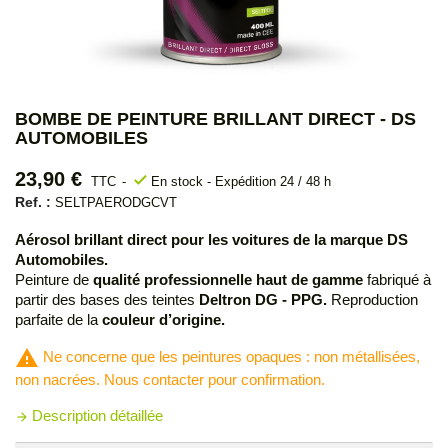
BOMBE DE PEINTURE BRILLANT DIRECT - DS
AUTOMOBILES
23,90 €
check
TTC
En stock - Expédition 24 / 48 h
Ref. :
SELTPAERODGCVT
Aérosol brillant direct pour les voitures de la marque DS
Automobiles.
Peinture de
qualité professionnelle haut de gamme
fabriqué à
partir des bases des teintes
Deltron DG - PPG.
Reproduction
parfaite de la
couleur d’origine.
warning
Ne concerne que les peintures opaques : non métallisées,
non nacrées. Nous contacter pour confirmation.
Description détaillée
arrow_forward