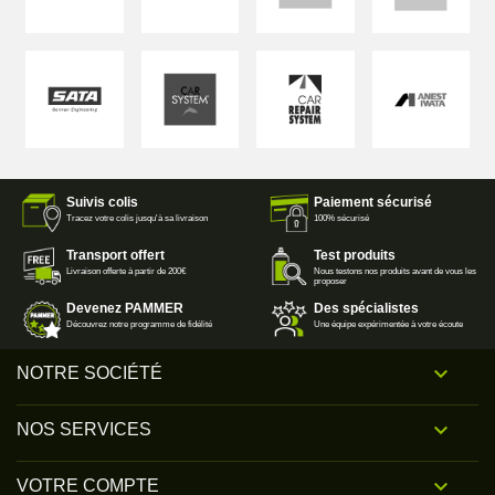
Suivis colis
Paiement sécurisé
Tracez votre colis jusqu'à sa livraison
100% sécurisé
Transport offert
Test produits
Livraison offerte à partir de 200€
Nous testons nos produits avant de vous les
proposer
Devenez PAMMER
Des spécialistes
Découvrez notre programme de fidélité
Une équipe expérimentée à votre écoute

NOTRE SOCIÉTÉ

NOS SERVICES

VOTRE COMPTE