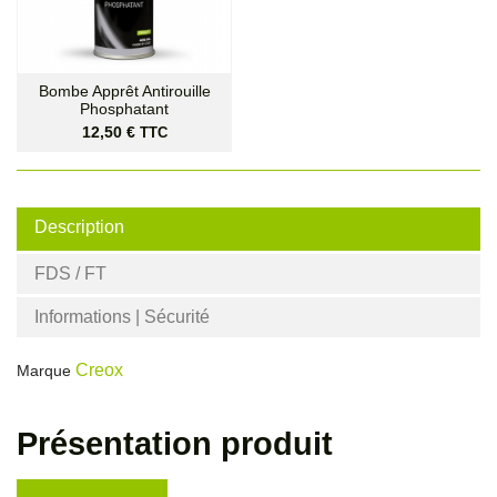
Bombe Apprêt Antirouille
Phosphatant
Prix
12,50 €
TTC
Description
FDS / FT
Informations | Sécurité
Creox
Marque
Présentation produit