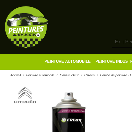
PEINTURE AUTOMOBILE
PEINTURE INDUST
Accueil
Peinture automobile
Constructeur
Citroën
Bombe de peinture - C