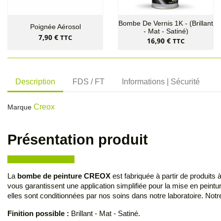
Bombe De Vernis 1K - (Brillant
Poignée Aérosol
- Mat - Satiné)
Prix
7,90 €
TTC
Prix
16,90 €
TTC
Description
FDS / FT
Informations | Sécurité
Creox
Marque
Présentation produit
La
bombe de peinture CREOX
est fabriquée à partir de produits
vous garantissent une application simplifiée pour la mise en pein
elles sont conditionnées par nos soins dans notre laboratoire. Not
Finition possible :
Brillant - Mat - Satiné.