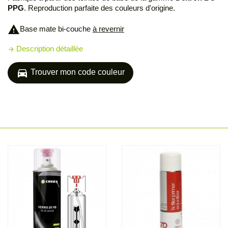
PPG
. Reproduction parfaite des couleurs d'origine.
warning
Base mate bi-couche
à revernir
Description détaillée
arrow_forward
directions_car
Trouver mon code couleur