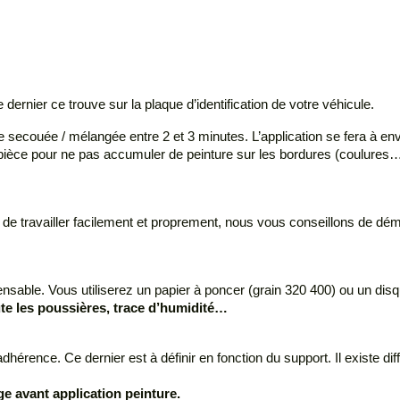
rnier ce trouve sur la plaque d’identification de votre véhicule.
 secouée / mélangée entre 2 et 3 minutes. L’application se fera à env
e la pièce pour ne pas accumuler de peinture sur les bordures (coulu
in de travailler facilement et proprement, nous vous conseillons de 
nsable. Vous utiliserez un papier à poncer (grain 320 400) ou un disqu
oute les poussières, trace d’humidité…
’adhérence. Ce dernier est à définir en fonction du support. Il existe dif
ge avant application peinture.