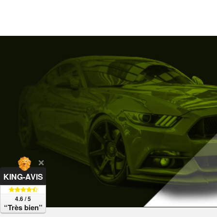
KING-AVIS
4.6 / 5
“Très bien”