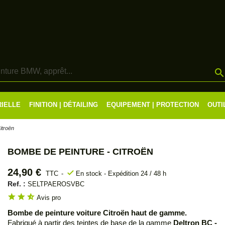
RIELLE
FINITION | DÉTAILING
EQUIPEMENT | PROTECTION
OUTI
itroën
BOMBE DE PEINTURE - CITROËN
24,90 €
check
TTC
En stock - Expédition 24 / 48 h
Ref. :
SELTPAEROSVBC
star
star
star_half
Avis pro
Bombe de peinture voiture Citroën haut de gamme.
Fabriqué à partir des teintes de base de la gamme
Deltron BC -