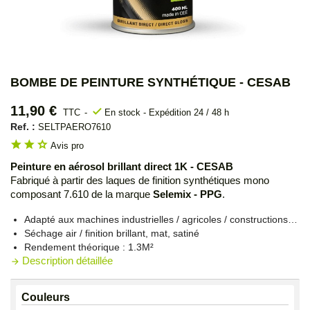
BOMBE DE PEINTURE SYNTHÉTIQUE - CESAB
11,90 €
check
TTC
En stock - Expédition 24 / 48 h
Ref. :
SELTPAERO7610
star
star
star_outline
Avis pro
Peinture en aérosol brillant direct 1K - CESAB
Fabriqué à partir des laques de finition synthétiques mono
composant 7.610 de la marque
Selemix - PPG
.
Adapté aux machines industrielles / agricoles / constructions…
Séchage air / finition brillant, mat, satiné
Rendement théorique : 1.3M²
Description détaillée
arrow_forward
Couleurs