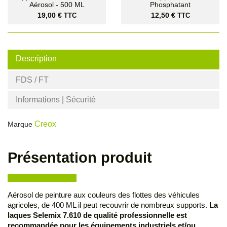
Aérosol - 500 ML
Phosphatant
Prix
Prix
19,00 €
12,50 €
TTC
TTC
Description
FDS / FT
Informations | Sécurité
Creox
Marque
Présentation produit
Aérosol de peinture aux couleurs des flottes des véhicules
agricoles, de 400 ML il peut recouvrir de nombreux supports.
La
laques Selemix 7.610 de qualité professionnelle est
recommandée pour les équipements industriels et/ou