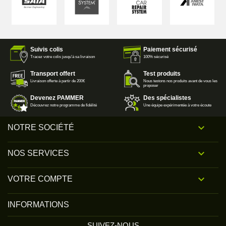
Suivis colis
Paiement sécurisé
Tracez votre colis jusqu'à sa livraison
100% sécurisé
Transport offert
Test produits
Livraison offerte à partir de 200€
Nous testons nos produits avant de vous les
proposer
Devenez PAMMER
Des spécialistes
Découvrez notre programme de fidélité
Une équipe expérimentée à votre écoute

NOTRE SOCIÉTÉ

NOS SERVICES

VOTRE COMPTE
INFORMATIONS
SUIVEZ-NOUS