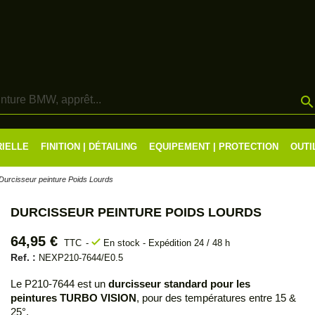
RIELLE
FINITION | DÉTAILING
EQUIPEMENT | PROTECTION
OUTI
Durcisseur peinture Poids Lourds
DURCISSEUR PEINTURE POIDS LOURDS
64,95 €
check
TTC
En stock - Expédition 24 / 48 h
Ref. :
NEXP210-7644/E0.5
Le P210-7644 est un
durcisseur standard pour les
peintures TURBO VISION
, pour des températures entre 15 &
25°.