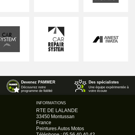
Devenez PAMMER
Des spécialistes
Découvrez notre
Une équipe expérimentée à
programme de fidélité
votre écoute
INFORMATIONS
RTE DE LALANDE
33450 Montussan
France
Peintures Autos Motos
Téléphone :
05 56 40 40 42