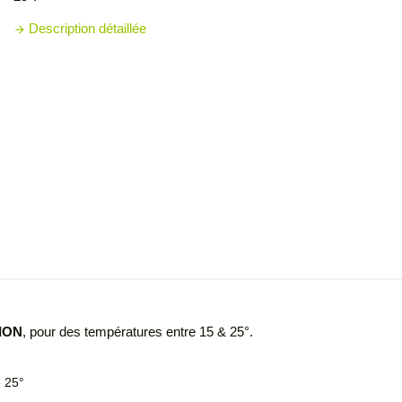
Description détaillée
arrow_forward
SION
, pour des températures entre 15 & 25°.
e 25°