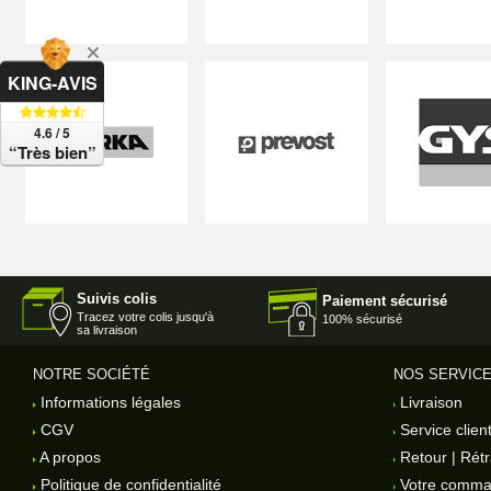
KING-AVIS
4.6 / 5
“Très bien”
Suivis colis
Paiement sécurisé
Tracez votre colis jusqu'à
100% sécurisé
sa livraison
NOTRE SOCIÉTÉ
NOS SERVIC
Informations légales
Livraison
CGV
Service clien
A propos
Retour | Rétr
Politique de confidentialité
Votre comm