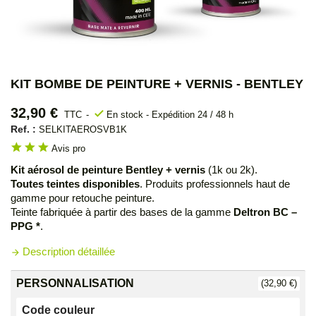
KIT BOMBE DE PEINTURE + VERNIS - BENTLEY
32,90 €
check
TTC
En stock - Expédition 24 / 48 h
Ref. :
SELKITAEROSVB1K
star
star
star
Avis pro
Kit aérosol de peinture Bentley + vernis
(1k ou 2k).
Toutes teintes disponibles
. Produits professionnels haut de
gamme pour retouche peinture.
Teinte fabriquée à partir des bases de la gamme
Deltron BC –
PPG *
.
Description détaillée
arrow_forward
PERSONNALISATION
(32,90 €)
Code couleur