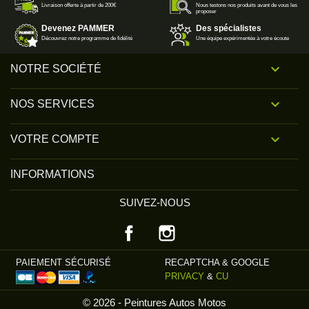
Livraison offerte à partir de 200€
Nous testons nos produits avant de vous les
proposer
Devenez PAMMER
Des spécialistes
Découvrez notre programme de fidélité
Une équipe expérimentée à votre écoute

NOTRE SOCIÉTÉ

NOS SERVICES

VOTRE COMPTE
INFORMATIONS
SUIVEZ-NOUS
Facebook
Instagram
PAIEMENT SÉCURISÉ
RECAPTCHA & GOOGLE
PRIVACY
&
CU
© 2026 - Peintures Autos Motos