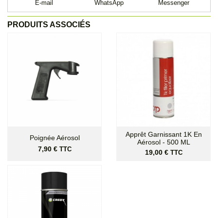
E-mail
WhatsApp
Messenger
PRODUITS ASSOCIÉS
Apprêt Garnissant 1K En
Poignée Aérosol
Aérosol - 500 ML
Prix
7,90 €
TTC
Prix
19,00 €
TTC