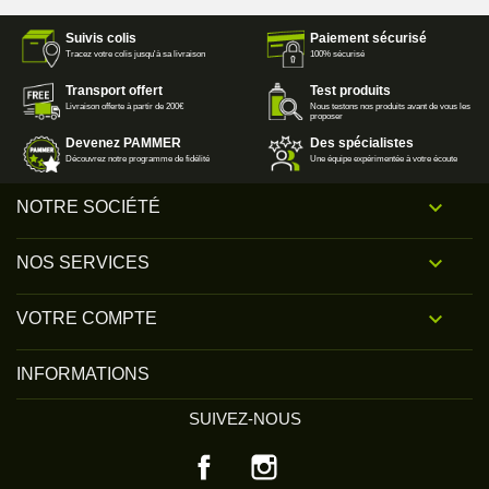
Suivis colis
Paiement sécurisé
Tracez votre colis jusqu'à sa livraison
100% sécurisé
Transport offert
Test produits
Livraison offerte à partir de 200€
Nous testons nos produits avant de vous les
proposer
Devenez PAMMER
Des spécialistes
Découvrez notre programme de fidélité
Une équipe expérimentée à votre écoute

NOTRE SOCIÉTÉ

NOS SERVICES

VOTRE COMPTE
INFORMATIONS
SUIVEZ-NOUS
Facebook
Instagram