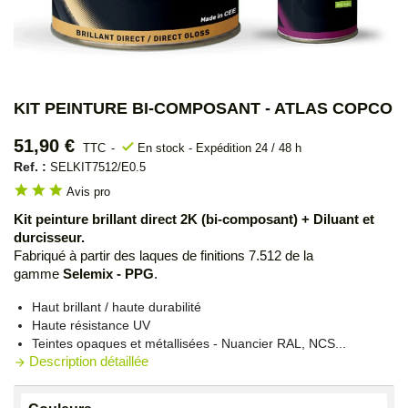
KIT PEINTURE BI-COMPOSANT - ATLAS COPCO
51,90 €
check
TTC
En stock - Expédition 24 / 48 h
Ref. :
SELKIT7512/E0.5
star
star
star
Avis pro
Kit peinture brillant direct 2K (bi-composant) + Diluant et
durcisseur.
Fabriqué à partir des laques de finitions 7.512 de la
gamme
Selemix - PPG
.
Haut brillant / haute durabilité
Haute résistance UV
Teintes opaques et métallisées - Nuancier RAL, NCS...
Description détaillée
arrow_forward